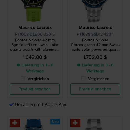
Maurice Lacroix
Maurice Lacroix
PT1008-DLB00-330-5
PT1038-SSL42-430-1
Pontos S Solar 42 mm
Pontos S Solar
Special edition swiss solar
Chronograph 42 mm Swiss
quartz watch with aluminum
made solar powered quartz
bezel
chronograph
1.642,00 $
1.752,00 $
● Lieferung in 3 - 6
● Lieferung in 3 - 6
Werktage
Werktage
Vergleichen
Vergleichen
Produkt ansehen
Produkt ansehen
Bezahlen mit Apple Pay
Neu