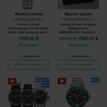
Maurice Lacroix
Maurice Lacroix
PT1038-SSL22-330-1
PT6248-BRZ0B-430-4
Pontos S Solar
Pontos 43 mm Limitierte
Chronograph 42 mm Swiss
Auflage einer
made solar powered quartz
automatischen Taucheruhr
chronograph
mit Gehäuse aus echter
1.735,00 $
1.983,00 $
3.116,00 $
Bronze
● Auf Lager
● Auf Lager
Vergleichen
Vergleichen
Produkt ansehen
Produkt ansehen
Limitiert
Neu
Neu