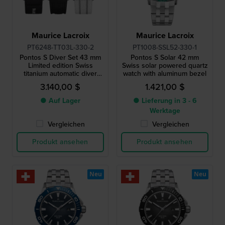
Maurice Lacroix
Maurice Lacroix
PT6248-TT03L-330-2
PT1008-SSL52-330-1
Pontos S Diver Set 43 mm
Pontos S Solar 42 mm
Limited edition Swiss
Swiss solar powered quartz
titanium automatic diver
watch with aluminum bezel
with two extra straps
3.140,00 $
1.421,00 $
● Auf Lager
● Lieferung in 3 - 6
Werktage
Vergleichen
Vergleichen
Produkt ansehen
Produkt ansehen
Neu
Neu