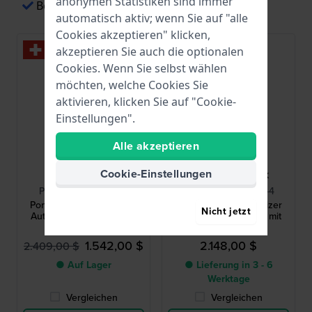
anonymen Statistiken sind immer
Bezahlen mit Apple Pay
automatisch aktiv; wenn Sie auf "alle
Cookies akzeptieren" klicken,
-30%
akzeptieren Sie auch die optionalen
Cookies. Wenn Sie selbst wählen
möchten, welche Cookies Sie
aktivieren, klicken Sie auf "Cookie-
Einstellungen".
Alle akzeptieren
Cookie-Einstellungen
Maurice Lacroix
Maurice Lacroix
PT6358-SS002-431-1
PT6358-SS004-431-4
Pontos 41 mm Schweizer
Pontos 41 mm Schweizer
Nicht jetzt
Automatik-Herrenuhr mit
Automatik-Herrenuhr mit
Tagesdatum
Tagesdatum
1.542,00 $
2.148,00 $
2.409,00 $
● Auf Lager
● Lieferung in 3 - 6
Werktage
Vergleichen
Vergleichen