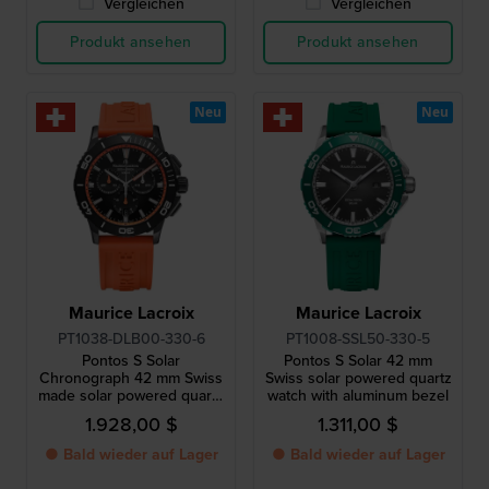
Vergleichen
Vergleichen
Produkt ansehen
Produkt ansehen
Neu
Neu
Maurice Lacroix
Maurice Lacroix
PT1038-DLB00-330-6
PT1008-SSL50-330-5
Pontos S Solar
Pontos S Solar 42 mm
Chronograph 42 mm Swiss
Swiss solar powered quartz
made solar powered quartz
watch with aluminum bezel
chronograph
1.928,00 $
1.311,00 $
● Bald wieder auf Lager
● Bald wieder auf Lager