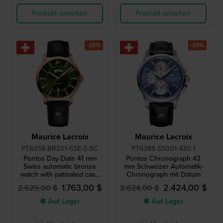
Produkt ansehen
Produkt ansehen
-30%
-30%
Maurice Lacroix
Maurice Lacroix
PT6358-BRZ01-63E-3-SC
PT6388-SS001-430-1
Pontos Day-Date 41 mm
Pontos Chronograph 43
Swiss automatic bronze
mm Schweizer Automatik-
watch with patinated case
Chronograph mit Datum
and black leather strap
1.763,00 $
2.424,00 $
2.629,00 $
3.624,00 $
● Auf Lager
● Auf Lager