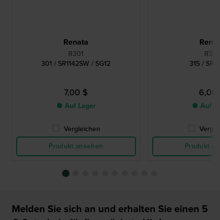
Renata
Rena
R301
R315
301 / SR1142SW / SG12
315 / SR
7,00 $
6,00
● Auf Lager
● Auf L
Vergleichen
Vergle
Produkt ansehen
Produkt a
Melden Sie sich an und erhalten Sie einen 5