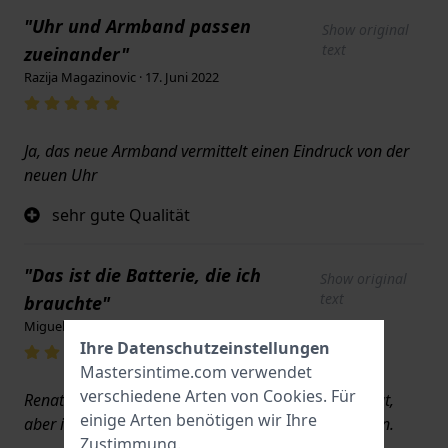
"Uhr und Armband passen
Show original
text
zueinander"
Razija Magazinovic · 17. Juni 2022
Ja, das neue Armband vermittelt einen Eindruck von der
neuen Uhr
sehr gute Qualität
"Das ist die Batterie, die ich
Show original
text
brauchte"
Miguel · 17. Juni 2022
Ihre Datenschutzeinstellungen
Mastersintime.com verwendet
verschiedene Arten von
Cookies
. Für
Renata-Knopfzellenbatterien sind von hoher Qualität,
einige Arten benötigen wir Ihre
aber in der Regel nur schwer in Geschäften zu finden.
Zustimmung.