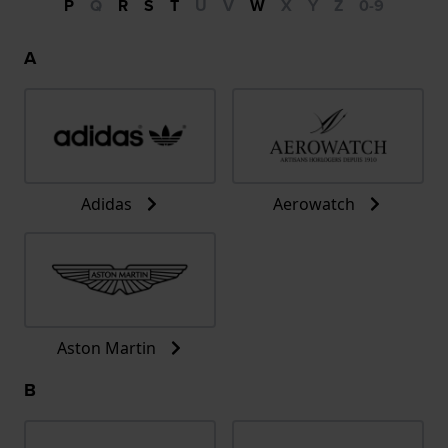
P
Q
R
S
T
U
V
W
X
Y
Z
0-9
A
Adidas
Aerowatch
Aston Martin
B