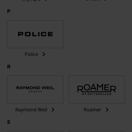
P
Police
R
Raymond Weil
Roamer
S