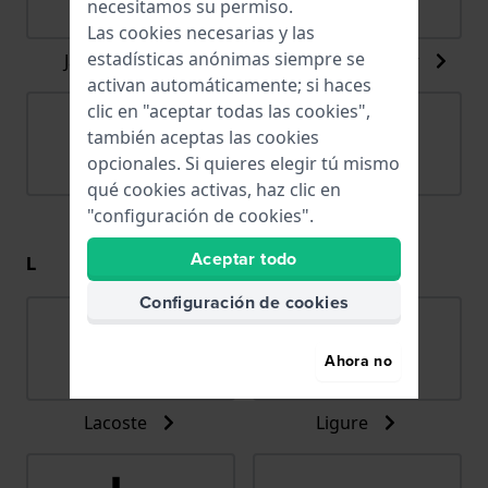
necesitamos su permiso.
Las cookies necesarias y las
estadísticas anónimas siempre se
Jacob Jensen
Jacques du Manoir
activan automáticamente; si haces
clic en "aceptar todas las cookies",
también aceptas las cookies
opcionales. Si quieres elegir tú mismo
qué cookies activas, haz clic en
"configuración de cookies".
Jaguar
Joalia
Aceptar todo
L
Configuración de cookies
Ahora no
Lacoste
Ligure