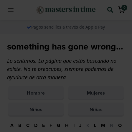
0
Pagos sencillos a través de Apple Pay
something has gone wrong...
Lo sentimos, La página que estás buscando no
existe. No te preocupes, siempre podemos de
ayudarte de otra manera
Hombre
Mujeres
Niños
Niñas
A
B
C
D
E
F
G
H
I
J
K
L
M
N
O