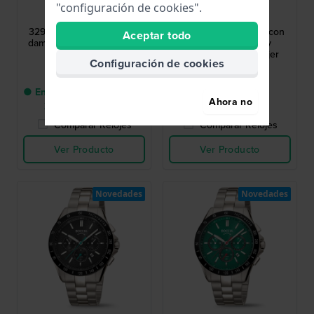
Boccia
Boccia
"configuración de cookies".
3291-01
3262-01
3291-01 29 mm Reloj para
3262-01 19 mm Reloj con
Aceptar todo
dama de cuarzo de titanio
pulsera de titanio y
madreperla para mujer
Configuración de cookies
76,00 US$
120,00 US$
● Entrega en un plazo den
● En stock
Ahora no
2-3 días laborales
Comparar Relojes
Comparar Relojes
Ver Producto
Ver Producto
Novedades
Novedades