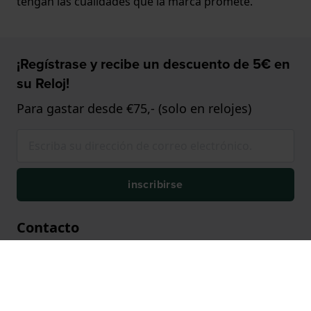
tengan las cualidades que la marca promete.
¡Regístrase y recibe un descuento de 5€ en
su Reloj!
Para gastar desde €75,- (solo en relojes)
inscribirse
Contacto
¿Tiene alguna pregunta? ¡Nuestro equipo de
atención al cliente estará encantado de
ayudarle!