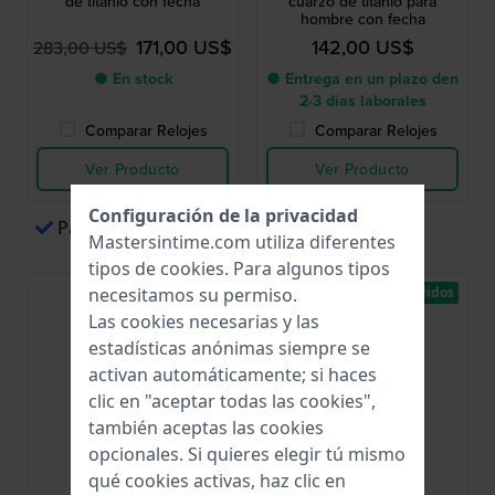
de titanio con fecha
cuarzo de titanio para
hombre con fecha
171,00 US$
142,00 US$
283,00 US$
● En stock
● Entrega en un plazo den
2-3 días laborales
Comparar Relojes
Comparar Relojes
Ver Producto
Ver Producto
Configuración de la privacidad
Pagos sencillos a través de Apple Pay
Mastersintime.com utiliza diferentes
tipos de
cookies
. Para algunos tipos
necesitamos su permiso.
Los más vendidos
Las cookies necesarias y las
estadísticas anónimas siempre se
activan automáticamente; si haces
clic en "aceptar todas las cookies",
también aceptas las cookies
opcionales. Si quieres elegir tú mismo
qué cookies activas, haz clic en