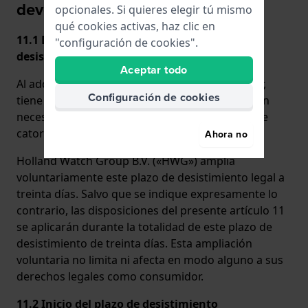
devoluciones
opcionales. Si quieres elegir tú mismo
qué cookies activas, haz clic en
11.1 Derecho de desistimiento y plazo de
"configuración de cookies".
desistimiento
Aceptar todo
Al adquirir productos en calidad de consumidor,
Configuración de cookies
tiene el derecho legal de desistir del contrato sin
necesidad de justificación alguna en un plazo de
catorce días.
Ahora no
Holland Watch Group B.V. («HWG») amplía
voluntariamente este plazo de desistimiento legal a
treinta días. Salvo que se indique expresamente lo
contrario, las disposiciones del presente artículo 11
se aplicarán durante la totalidad de este plazo de
desistimiento de treinta días. Esta ampliación
voluntaria no limita ni afecta en modo alguno a sus
derechos legales como consumidor.
11.2 Inicio del plazo de desistimiento