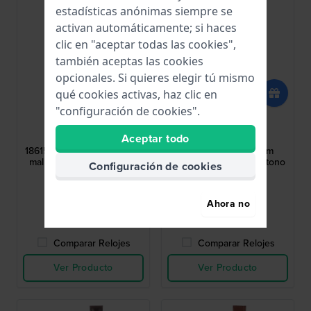
estadísticas anónimas siempre se
activan automáticamente; si haces
clic en "aceptar todas las cookies",
también aceptas las cookies
opcionales. Si quieres elegir tú mismo
qué cookies activas, haz clic en
"configuración de cookies".
Lotus
Fossil
BA04203
AES4433
Aceptar todo
18615/1 12 mm Brazalete de
ES4433 Carlie 12 mm
malla de acero inoxidable
Brazalete de malla en tono
Configuración de cookies
dorado rosa
63,00 US$
65,00 US$
Ahora no
● En stock
● En stock
Comparar Relojes
Comparar Relojes
Ver Producto
Ver Producto