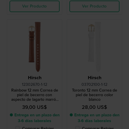
Ver Producto
Ver Producto
Hirsch
Hirsch
12302670-1-12
03702100-1-12
Rainbow 12 mm Correa de
Toronto 12 mm Correa de
piel de becerro con
piel de becerro color
aspecto de lagarto marrón
blanco
dorado
39,00 US$
28,00 US$
● Entrega en un plazo den
● Entrega en un plazo den
3-6 días laborales
3-6 días laborales
Comparar Relojes
Comparar Relojes