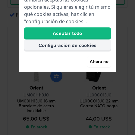
opcionales. Si quieres elegir tú mismo
qué cookies activas, haz clic en
Pagos sencillos a través de Apple Pay
"configuración de cookies".
Aceptar todo
Configuración de cookies
Ahora no
Orient
Orient
UM00H113J0
UL00C013J0
UM00H113J0 16 mm
UL00C013J0 22 mm
Brazalete de acero
Correa NATO negra
inoxidable
65,00 US$
44,00 US$
● En stock
● En stock