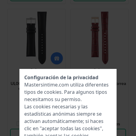
Orient
Orient
Configuración de la privacidad
UL003012J0
UL00H015P0
UL003012J0 21 mm Correa
UL00H015P0 16 mm Correa
Mastersintime.com utiliza diferentes
de piel color negro
de cuero coñac
tipos de
cookies
. Para algunos tipos
necesitamos su permiso.
129,00 US$
46,00 US$
Las cookies necesarias y las
● En stock
● En stock
estadísticas anónimas siempre se
activan automáticamente; si haces
Comparar Relojes
Comparar Relojes
clic en "aceptar todas las cookies",
Ver Producto
Ver Producto
también aceptas las cookies