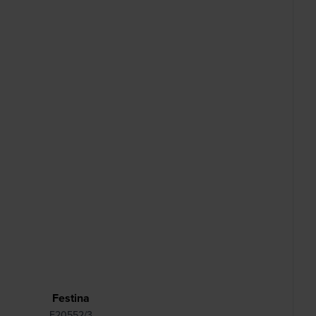
Festina
F20552/3