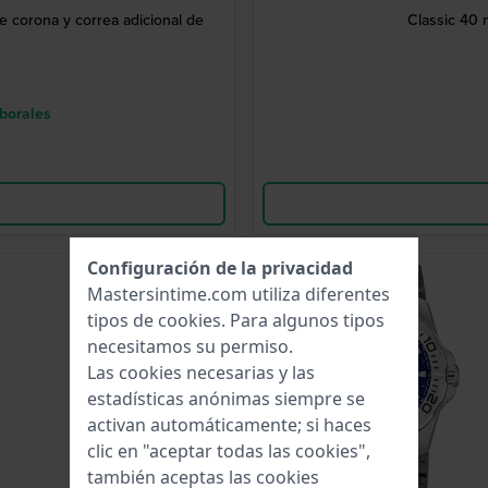
e corona y correa adicional de
Classic 40 
aborales
Configuración de la privacidad
Los más vendidos
Mastersintime.com utiliza diferentes
tipos de
cookies
. Para algunos tipos
necesitamos su permiso.
Las cookies necesarias y las
estadísticas anónimas siempre se
activan automáticamente; si haces
clic en "aceptar todas las cookies",
también aceptas las cookies