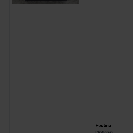
Festina
F20665/6