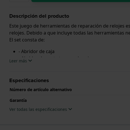
Descripción del producto
Este juego de herramientas de reparación de relojes es
relojes. Debido a que incluye todas las herramientas n
El set consta de:
- Abridor de caja
- Abridor de parte trasera de caja
Leer más
- Hojilla de parte trasera de caja
- Removedor de eslabones
- Spring bar
Especificaciones
- Pinzas
Número de artículo alternativo
- Martillo de metal
- Caja para repuestos
Garantía
- Destornilladores
Ver todas las especificaciones