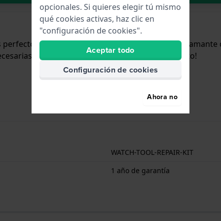
opcionales. Si quieres elegir tú mismo
qué cookies activas, haz clic en
"configuración de cookies".
 perfecto para todo relojero principiante, joyero o amante 
Aceptar todo
ecesarias, ¡puedes comenzar a trabajar de inmediato!
Configuración de cookies
Ahora no
WATCH-TOOL-REPAIR-KIT
1 año de garantía