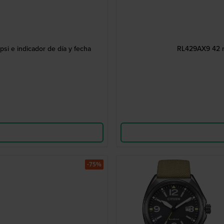
si e indicador de día y fecha
RL429AX9 42 m
-75%