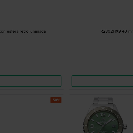
on esfera retroiluminada
R2302HX9 40 mm C
-50%