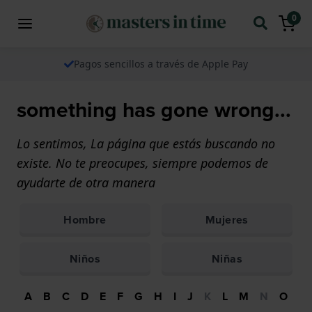
0
Pagos sencillos a través de Apple Pay
something has gone wrong...
Lo sentimos, La página que estás buscando no
existe. No te preocupes, siempre podemos de
ayudarte de otra manera
Hombre
Mujeres
Niños
Niñas
A
B
C
D
E
F
G
H
I
J
K
L
M
N
O