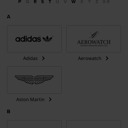
P
Q
R
S
T
U
V
W
X
Y
Z
0-9
A
Adidas
Aerowatch
Aston Martin
B