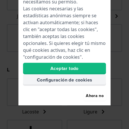
necesitamos su permiso.
Las cookies necesarias y las
estadísticas anónimas siempre se
Jacob Jensen
Jacques du Manoir
activan automáticamente; si haces
clic en "aceptar todas las cookies",
también aceptas las cookies
opcionales. Si quieres elegir tú mismo
qué cookies activas, haz clic en
"configuración de cookies".
Jaguar
Joalia
Aceptar todo
L
Configuración de cookies
Ahora no
Lacoste
Ligure