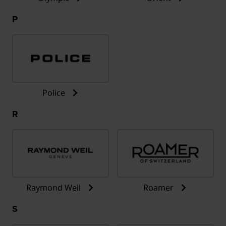
P
Police
R
Raymond Weil
Roamer
S