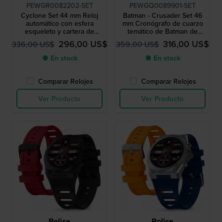
PEWGR0082202-SET
PEWGQ0089901-SET
Cyclone Set 44 mm Reloj
Batman - Crusader Set 46
automático con esfera
mm Cronógrafo de cuarzo
esqueleto y cartera de
temático de Batman de
regalo
edición limitada con correa
296,00 US$
316,00 US$
336,00 US$
359,00 US$
de regalo
● En stock
● En stock
Comparar Relojes
Comparar Relojes
Ver Producto
Ver Producto
Police
Police