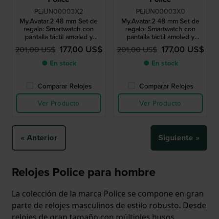
PEIUN00003X2
PEIUN00003X0
My.Avatar.2 48 mm Set de
My.Avatar.2 48 mm Set de
regalo: Smartwatch con
regalo: Smartwatch con
pantalla táctil amoled y
pantalla táctil amoled y
correa de silicona extra
correa de silicona extra
177,00 US$
177,00 US$
201,00 US$
201,00 US$
● En stock
● En stock
Comparar Relojes
Comparar Relojes
Ver Producto
Ver Producto
« Anterior
Siguiente »
Relojes Police para hombre
La colección de la marca Police se compone en gran
parte de relojes masculinos de estilo robusto. Desde
relojes de gran tamaño con múltiples husos