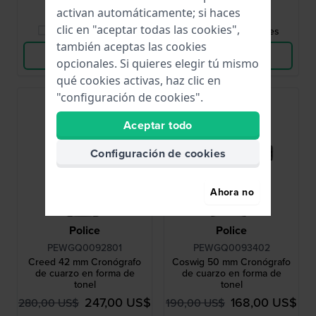
activan automáticamente; si haces
clic en "aceptar todas las cookies",
Comparar Relojes
Comparar Relojes
también aceptas las cookies
Ver Producto
Ver Producto
opcionales. Si quieres elegir tú mismo
qué cookies activas, haz clic en
"configuración de cookies".
Aceptar todo
Configuración de cookies
Ahora no
Police
Police
PEWGQ0092801
PEWGQ0093402
Creed 42 mm Cronógrafo
Coswig 50 mm Cronógrafo
de cuarzo en forma de
de cuarzo en forma de
tonel
tonel
247,00 US$
168,00 US$
280,00 US$
190,00 US$