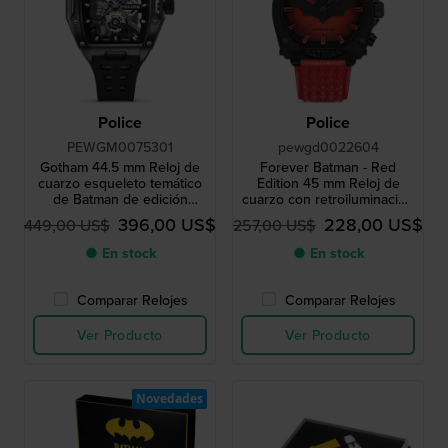
Police
Police
PEWGM0075301
pewgd0022604
Gotham 44.5 mm Reloj de
Forever Batman - Red
cuarzo esqueleto temático
Edition 45 mm Reloj de
de Batman de edición
cuarzo con retroiluminación
limitada
roja para hombre
396,00 US$
228,00 US$
449,00 US$
257,00 US$
● En stock
● En stock
Comparar Relojes
Comparar Relojes
Ver Producto
Ver Producto
Novedades