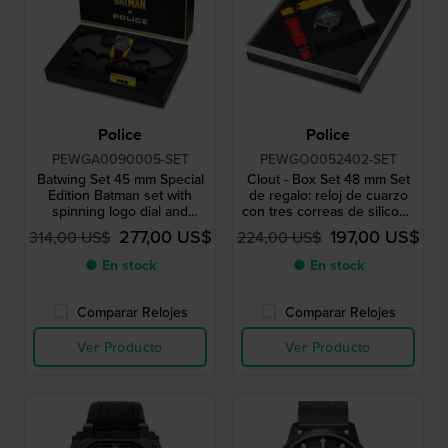
Police
Police
PEWGA0090005-SET
PEWGO0052402-SET
Batwing Set 45 mm Special
Clout - Box Set 48 mm Set
Edition Batman set with
de regalo: reloj de cuarzo
spinning logo dial and
con tres correas de silicona
Batwing spinner
adicionales
277,00 US$
197,00 US$
314,00 US$
224,00 US$
● En stock
● En stock
Comparar Relojes
Comparar Relojes
Ver Producto
Ver Producto