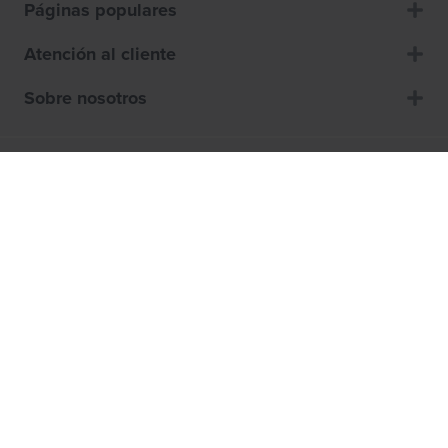
Páginas populares
Atención al cliente
Sobre nosotros
Términos y Condiciones de Uso
Política de cookies
Declaración de privacidad