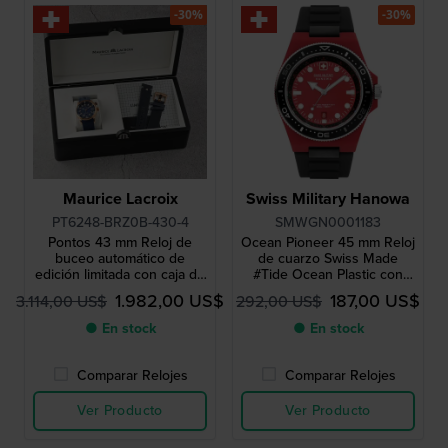
-30%
-30%
Maurice Lacroix
Swiss Military Hanowa
PT6248-BRZ0B-430-4
SMWGN0001183
Pontos 43 mm Reloj de
Ocean Pioneer 45 mm Reloj
buceo automático de
de cuarzo Swiss Made
edición limitada con caja de
#Tide Ocean Plastic con
bronce auténtico
fecha
1.982,00 US$
187,00 US$
3.114,00 US$
292,00 US$
● En stock
● En stock
Comparar Relojes
Comparar Relojes
Ver Producto
Ver Producto