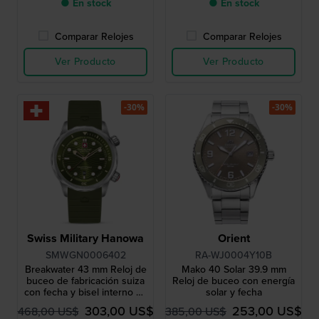
● En stock
● En stock
Comparar Relojes
Comparar Relojes
Ver Producto
Ver Producto
-30%
-30%
Swiss Military Hanowa
Orient
SMWGN0006402
RA-WJ0004Y10B
Breakwater 43 mm Reloj de
Mako 40 Solar 39.9 mm
buceo de fabricación suiza
Reloj de buceo con energía
con fecha y bisel interno de
solar y fecha
buceo
303,00 US$
253,00 US$
468,00 US$
385,00 US$