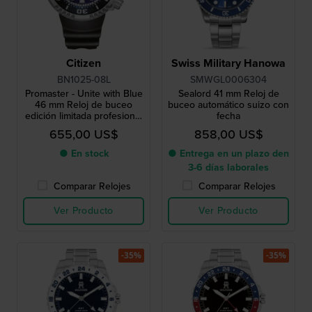
Citizen
Swiss Military Hanowa
BN1025-08L
SMWGL0006304
Promaster - Unite with Blue
Sealord 41 mm Reloj de
46 mm Reloj de buceo
buceo automático suizo con
edición limitada profesional
fecha
de 30 atm alimentado por
655,00 US$
858,00 US$
energía solar con
prolongador de correa
● En stock
● Entrega en un plazo den
3-6 días laborales
Comparar Relojes
Comparar Relojes
Ver Producto
Ver Producto
-35%
-35%