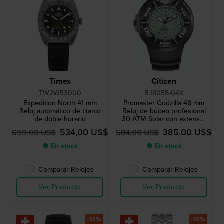
Timex
Citizen
TW2W53000
BJ8055-04X
Expedition North 41 mm
Promaster Godzilla 48 mm
Reloj automático de titanio
Reloj de buceo profesional
de doble horario
30 ATM Solar con extensor
de correa
534,00 US$
385,00 US$
699,00 US$
584,00 US$
● En stock
● En stock
Comparar Relojes
Comparar Relojes
Ver Producto
Ver Producto
-35%
-30%