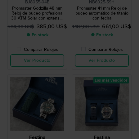
BJ8055-04E
NB6025-59H
Promaster Godzilla 48 mm
Promaster 41 mm Reloj de
Reloj de buceo profesional
buceo automático de titanio
30 ATM Solar con extensor
con fecha
de correa
385,00 US$
661,00 US$
584,00 US$
1.187,00 US$
● En stock
● En stock
Comparar Relojes
Comparar Relojes
Ver Producto
Ver Producto
Los más vendidos
Festina
Festina