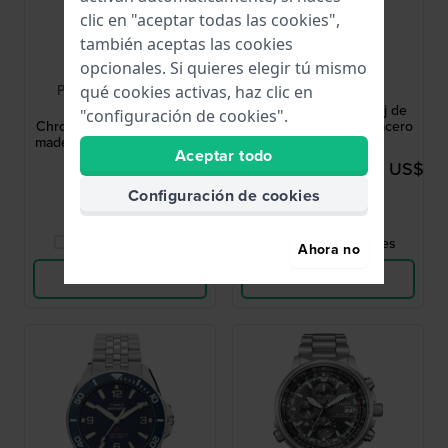
clic en "aceptar todas las cookies",
también aceptas las cookies
Maurice Lacroix
Orient
opcionales. Si quieres elegir tú mismo
PT1038-SSL22-330-1
RA-AC0Q16N30B
qué cookies activas, haz clic en
Pontos S Solar
Mako 40 40 mm Reloj de
"configuración de cookies".
Chronograph 42 mm Swiss
buceo automático de acero
made solar powered quartz
con fecha
Aceptar todo
chronograph
1.734,00 US$
435,00 US$
494,00 US$
Configuración de cookies
● En stock
● En stock
Comparar Relojes
Comparar Relojes
Ahora no
Ver Producto
Ver Producto