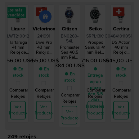
Los más
vendidos
Ligure
Victorinox
Citizen
Seiko
Certina
LWT210012
241991
BN0260-
SRPL13K1
C0484101105100
54L
Tartaruga
Dive Pro
Prospex
DS Action
41 mm
43 mm
Promaster
Samurai 41
40 mm
Reloj de
Reloj de
Sea 40.5
mm Reloj
Reloj de
buceo para
buceo de
mm Reloj
de buceo
buceo de
1.156,00 US$
765,00 US$
716,00 US$
545,00 US$
hombre
cuarzo de
de buceo
automático
cuarzo de
384,00 US$
con
fabricación
de cuarzo
de acero
acero
● En
● En
●
● En
movimiento
suiza para
20 atm en
inoxidable
inoxidable
● En
stock
stock
Entrega
stock
suizo
hombre
acero
suizo con
stock
en un
inoxidable
fecha
alimentado
plazo
Comparar
Comparar
Comparar
Comparar
por
den 3-5
Comparar
Relojes
Relojes
Relojes
Relojes
energía
días
Relojes
solar
laborales
Ver
Ver
Ver
Ver
Ver
Producto
Producto
Producto
Producto
Producto
249
relojes