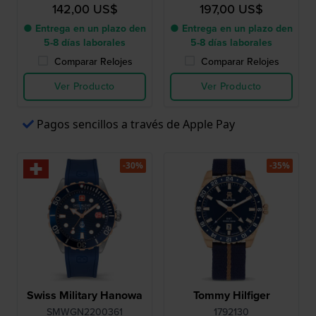
inoxidable
correa adicional de silicona
142,00 US$
197,00 US$
turquesa
● Entrega en un plazo den
● Entrega en un plazo den
5-8 días laborales
5-8 días laborales
Comparar Relojes
Comparar Relojes
Ver Producto
Ver Producto
Pagos sencillos a través de Apple Pay
-30%
-35%
Swiss Military Hanowa
Tommy Hilfiger
SMWGN2200361
1792130