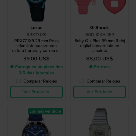
Lorus
G-Shock
RRX77JX9
BGD-10KH-4ER
RRX77JX9 29 mm Reloj
Baby-G + Plus 39 mm Reloj
infantil de cuarzo con
digital convertible en
esfera horaria y correa de
amuleto
silicona
39,00 US$
88,00 US$
● Entrega en un plazo den
● En stock
3-5 días laborales
Comparar Relojes
Comparar Relojes
Ver Producto
Ver Producto
Los más vendidos