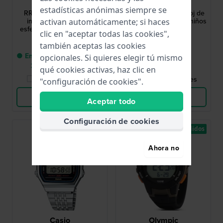
RRX81JX9
KQ13Q477
estadísticas anónimas siempre se
RRX81JX9 29 mm Reloj
Kids Diver 30 mm Reloj de
infantil de cuarzo con
cuarzo de buceo para niños
activan automáticamente; si haces
esfera horaria y correa de
clic en "aceptar todas las cookies",
silicona
39,00 US$
50,00 US$
también aceptas las cookies
● Entrega en un plazo den
● En stock
opcionales. Si quieres elegir tú mismo
3-5 días laborales
qué cookies activas, haz clic en
Comparar Relojes
Comparar Relojes
"configuración de cookies".
Ver Producto
Ver Producto
Aceptar todo
Configuración de cookies
Los más vendidos
Los más vendidos
Ahora no
Casio
Olympic