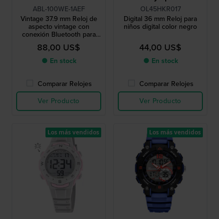
ABL-100WE-1AEF
OL45HKR017
Vintage 37.9 mm Reloj de
Digital 36 mm Reloj para
aspecto vintage con
niños digital color negro
conexión Bluetooth para
smartphone
88,00 US$
44,00 US$
● En stock
● En stock
Comparar Relojes
Comparar Relojes
Ver Producto
Ver Producto
Los más vendidos
Los más vendidos