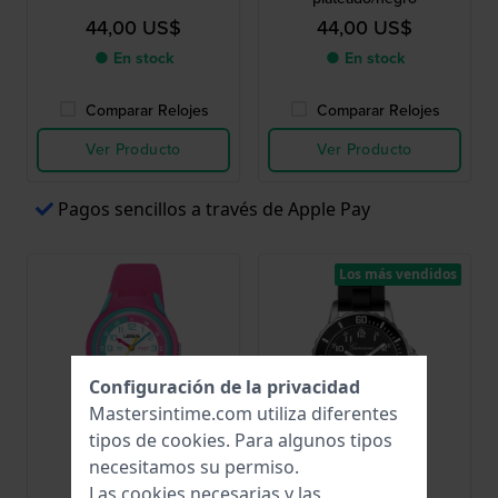
44,00 US$
44,00 US$
● En stock
● En stock
Comparar Relojes
Comparar Relojes
Ver Producto
Ver Producto
Pagos sencillos a través de Apple Pay
Los más vendidos
Configuración de la privacidad
Mastersintime.com utiliza diferentes
tipos de
cookies
. Para algunos tipos
necesitamos su permiso.
Lorus
Garonne Kids
Las cookies necesarias y las