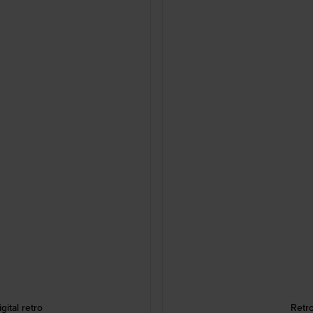
ital retro
Retro