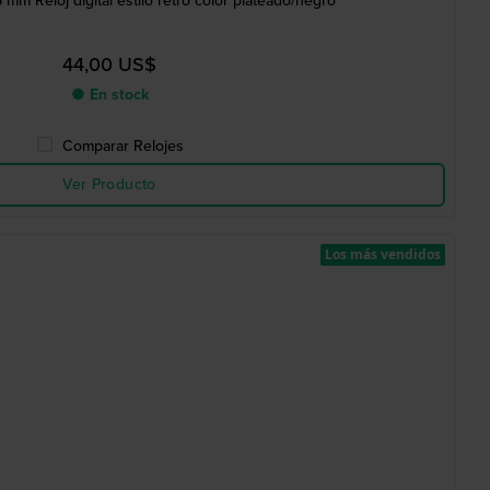
 mm Reloj digital estilo retro color plateado/negro
44,00 US$
● En stock
Comparar Relojes
Ver Producto
Los más vendidos