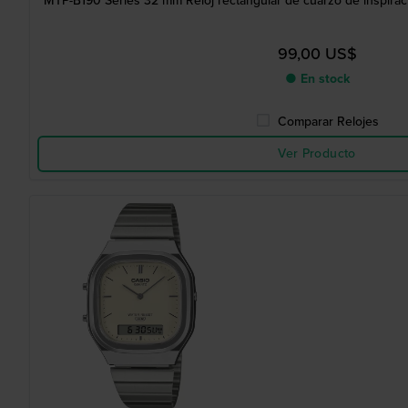
MTP-B190 Series 32 mm Reloj rectangular de cuarzo de inspirac
99,00 US$
● En stock
Comparar Relojes
Ver Producto