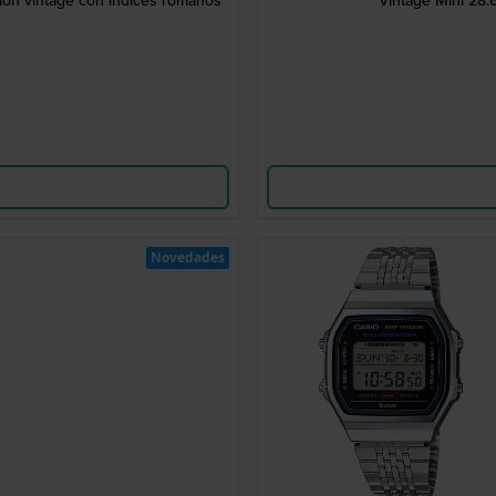
ión vintage con índices romanos
Vintage Mini 28.6
Novedades