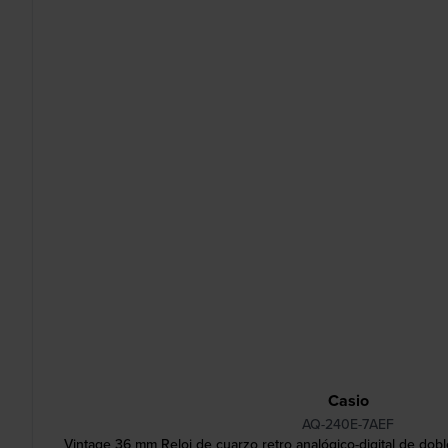
Casio
AQ-240E-7AEF
Vintage 36 mm Reloj de cuarzo retro analógico-digital de dob