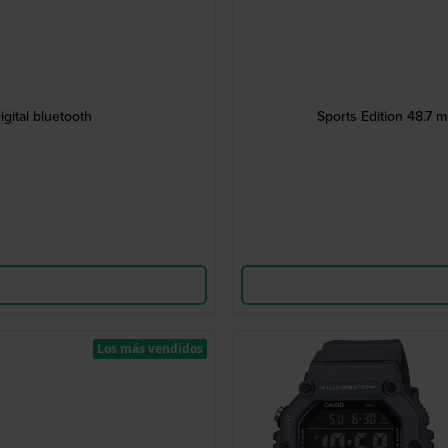
gital bluetooth
Sports Edition 48.7
Los más vendidos