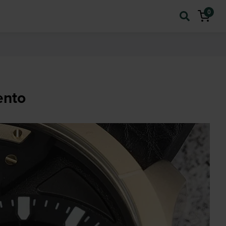
0
ento