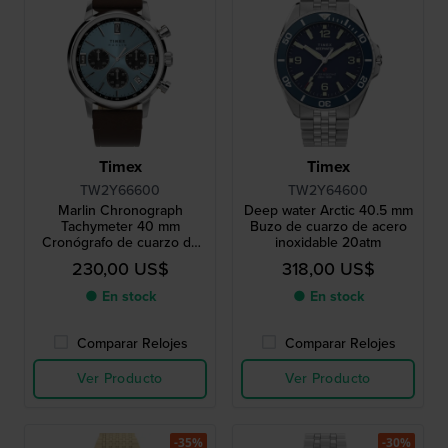
Timex
Timex
TW2Y66600
TW2Y64600
Marlin Chronograph
Deep water Arctic 40.5 mm
Tachymeter 40 mm
Buzo de cuarzo de acero
Cronógrafo de cuarzo de
inoxidable 20atm
acero inoxidable con fecha
230,00 US$
318,00 US$
● En stock
● En stock
Comparar Relojes
Comparar Relojes
Ver Producto
Ver Producto
-35%
-30%