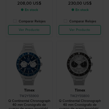
y función de doble huso
y función de doble huso
208,00 US$
230,00 US$
horario
horario
● En stock
● En stock
Comparar Relojes
Comparar Relojes
Ver Producto
Ver Producto
Timex
Timex
TW2Y55900
TW2Y55800
Q Continental Chronograph
Q Continental Chronograph
40 mm Cronógrafo de
40 mm Cronógrafo de
cuarzo de acero inoxidable
cuarzo de acero inoxidable