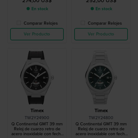
274,00 US$
252,00 US$
horas con indicación de día
horas con indicación de día
y noche
y noche
● En stock
● En stock
Comparar Relojes
Comparar Relojes
Ver Producto
Ver Producto
Timex
Timex
TW2Y24900
TW2Y24800
Q Continental GMT 39 mm
Q Continental GMT 39 mm
Reloj de cuarzo retro de
Reloj de cuarzo retro de
acero inoxidable con fecha
acero inoxidable con fecha