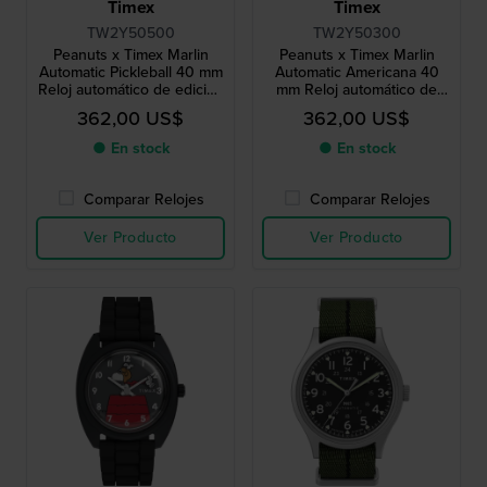
Timex
Timex
TW2Y50500
TW2Y50300
Peanuts x Timex Marlin
Peanuts x Timex Marlin
Automatic Pickleball 40 mm
Automatic Americana 40
Reloj automático de edición
mm Reloj automático de
especial con esfera de
edición especial con esfera
362,00 US$
362,00 US$
Snoopy
de Snoopy
● En stock
● En stock
Comparar Relojes
Comparar Relojes
Ver Producto
Ver Producto