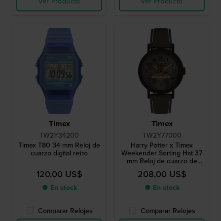
Ver Producto
Ver Producto
Timex
Timex
TW2Y34200
TW2Y77000
Timex T80 34 mm Reloj de
Harry Potter x Timex
cuarzo digital retro
Weekender Sorting Hat 37
mm Reloj de cuarzo de
edición especial con
120,00 US$
208,00 US$
segundero en forma de
sombrero seleccionador
● En stock
● En stock
giratorio
Comparar Relojes
Comparar Relojes