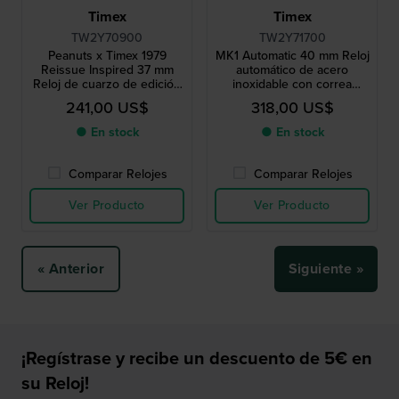
Timex
Timex
TW2Y70900
TW2Y71700
Peanuts x Timex 1979
MK1 Automatic 40 mm Reloj
Reissue Inspired 37 mm
automático de acero
Reloj de cuarzo de edición
inoxidable con correa
especial con esfera de
NATO
241,00 US$
318,00 US$
Snoopy
● En stock
● En stock
Comparar Relojes
Comparar Relojes
Ver Producto
Ver Producto
« Anterior
Siguiente »
¡Regístrase y recibe un descuento de 5€ en
su Reloj!