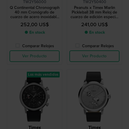
TW2Y56000
TW2Y50400
Q Continental Chronograph
Peanuts x Timex Marlin
40 mm Cronógrafo de
Pickleball 38 mm Reloj de
cuarzo de acero inoxidable
cuarzo de edición especial
con esfera de 24 horas
con esfera de Snoopy
252,00 US$
241,00 US$
● En stock
● En stock
Comparar Relojes
Comparar Relojes
Ver Producto
Ver Producto
Los más vendidos
Timex
Timex