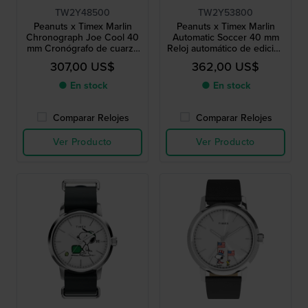
TW2Y48500
TW2Y53800
Peanuts x Timex Marlin
Peanuts x Timex Marlin
Chronograph Joe Cool 40
Automatic Soccer 40 mm
mm Cronógrafo de cuarzo
Reloj automático de edición
de edición especial con
especial con esfera de
307,00 US$
362,00 US$
fecha
Snoopy
● En stock
● En stock
Comparar Relojes
Comparar Relojes
Ver Producto
Ver Producto