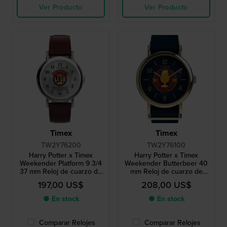
Ver Producto
Ver Producto
Timex
Timex
TW2Y76200
TW2Y76100
Harry Potter x Timex
Harry Potter x Timex
Weekender Platform 9 3/4
Weekender Butterbeer 40
37 mm Reloj de cuarzo de
mm Reloj de cuarzo de
edición especial con esfera
edición especial con
197,00 US$
208,00 US$
temática de Harry Potter
segundero en forma de
vaso de cerveza giratorio
● En stock
● En stock
Comparar Relojes
Comparar Relojes