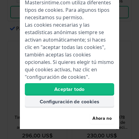
Comparar Relojes
Comparar Relojes
Mastersintime.com utiliza diferentes
tipos de
cookies
. Para algunos tipos
Ver Producto
Ver Producto
necesitamos su permiso.
Las cookies necesarias y las
Pagos sencillos a través de Apple Pay
estadísticas anónimas siempre se
activan automáticamente; si haces
clic en "aceptar todas las cookies",
Los más vendidos
también aceptas las cookies
opcionales. Si quieres elegir tú mismo
qué cookies activas, haz clic en
"configuración de cookies".
Aceptar todo
Configuración de cookies
Timex
Timex
TW2Y66700
TW2Y55700
Timex Automatic 1983 E
Q Timex Red Vega 1978
Ahora no
Line 34 mm Reloj
Reissue 38 mm Reloj de
automático de diseño
cuarzo de edición especial
vintage años 70 con correa
con esfera de color único
296,00 US$
230,00 US$
elástica