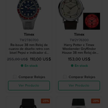
Timex
Timex
TW2T80700
TW2Y76300
Re-Issue 38 mm Reloj de
Harry Potter x Timex
cuarzo de diseño retro con
Weekender Gryffindor
bisel Pepsi e indicador de
House 38 mm Reloj de
día y fecha
edición especial con 1 de
110,00 US$
153,00 US$
255,00 US$
las 4 casas como
retroiluminación
● En stock
● En stock
Comparar Relojes
Comparar Relojes
Ver Producto
Ver Producto
-25%
-20%