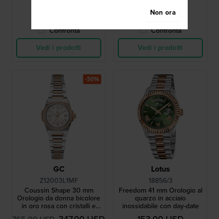
● Disponibile
● Disponibile
Non ora
Confronta
Confronta
Vedi i prodotti
Vedi i prodotti
-50%
GC
Lotus
Z12003L1MF
18856/3
Coussin Shape 30 mm
Freedom 41 mm Orologio al
Orologio da donna bicolore
quarzo in acciaio
in oro rosa con cristalli e
inossidabile con day-date
movimento svizzero