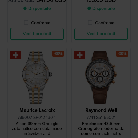
347,00 USD
153,00 USD
765,00 USD
● Disponibile
● Disponibile
Confronta
Confronta
Vedi i prodotti
Vedi i prodotti
-30%
-30%
Maurice Lacroix
Raymond Weil
AI6007-SP012-130-1
7741-S51-65021
Aikon 39 mm Orologio
Freelancer 43.5 mm
automatico con data made
Cronografo moderno da
in Switzerland
uomo con tachimetro