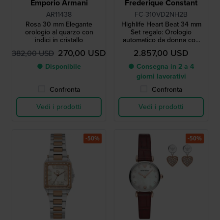
Emporio Armani
Frederique Constant
AR11438
FC-310VD2NH2B
Rosa 30 mm Elegante
Highlife Heart Beat 34 mm
orologio al quarzo con
Set regalo: Orologio
indici in cristallo
automatico da donna con
indici di diamanti e cinturino
270,00 USD
2.857,00 USD
382,00 USD
supplementare
● Disponibile
● Consegna in 2 a 4
giorni lavorativi
Confronta
Confronta
Vedi i prodotti
Vedi i prodotti
-50%
-50%