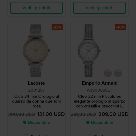
Vedi i prodotti
Vedi i prodotti
-35%
-40%
Lacoste
Emporio Armani
2001257
AR80065SET
Club 34 mm Orologio al
Cleo 32 mm Piccolo ed
quarzo da donna due toni
elegante orologio al quarzo
rosa
con cristalli e orecchini in
omaggio
121,00 USD
209,00 USD
200,00 USD
381,00 USD
● Disponibile
● Disponibile