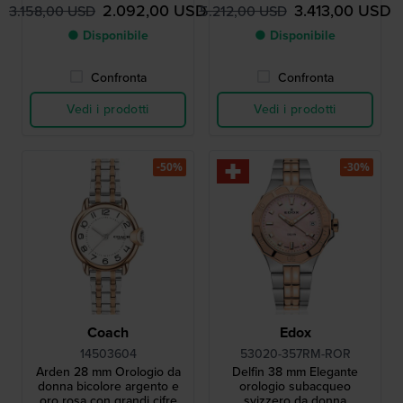
2.092,00 USD
3.413,00 USD
3.158,00 USD
5.212,00 USD
● Disponibile
● Disponibile
Confronta
Confronta
Vedi i prodotti
Vedi i prodotti
-50%
-30%
Coach
Edox
14503604
53020-357RM-ROR
Arden 28 mm Orologio da
Delfin 38 mm Elegante
donna bicolore argento e
orologio subacqueo
oro rosa con grandi cifre
svizzero da donna