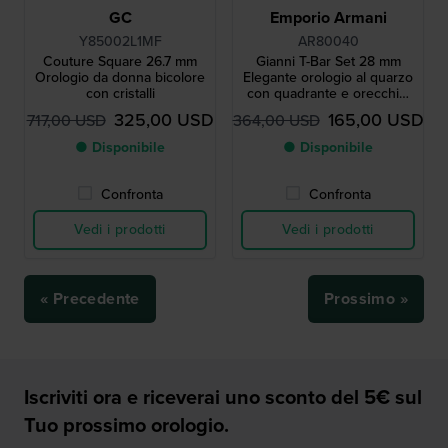
GC
Emporio Armani
Y85002L1MF
AR80040
Couture Square 26.7 mm
Gianni T-Bar Set 28 mm
Orologio da donna bicolore
Elegante orologio al quarzo
con cristalli
con quadrante e orecchini
MOP
325,00 USD
165,00 USD
717,00 USD
364,00 USD
● Disponibile
● Disponibile
Confronta
Confronta
Vedi i prodotti
Vedi i prodotti
« Precedente
Prossimo »
Iscriviti ora e riceverai uno sconto del 5€ sul
Tuo prossimo orologio.