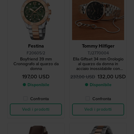
Festina
Tommy Hilfiger
F20605/2
TJ2770004
Boyfriend 39 mm
Ella Giftset 34 mm Orologio
Cronografo al quarzo da
al quarzo da donna in
donna
acciaio inossidabile con
indici in cristallo e bracciale
197,00 USD
132,00 USD
237,00 USD
in omaggio
● Disponibile
● Disponibile
Confronta
Confronta
Vedi i prodotti
Vedi i prodotti