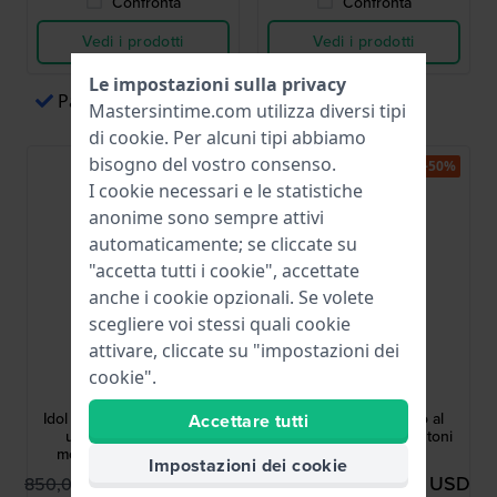
Confronta
Confronta
Vedi i prodotti
Vedi i prodotti
Le impostazioni sulla privacy
Paga tramite Apple Pay
Mastersintime.com utilizza diversi tipi
di
cookie
. Per alcuni tipi abbiamo
bisogno del vostro consenso.
-50%
-50%
I cookie necessari e le statistiche
anonime sono sempre attivi
automaticamente; se cliccate su
"accetta tutti i cookie", accettate
anche i cookie opzionali. Se volete
scegliere voi stessi quali cookie
attivare, cliccate su "impostazioni dei
GC
GC
cookie".
Z33002G2MF
Z02004L7MF
Idol 44 mm Cronografo da
Flair 28 mm Orologio al
Accettare tutti
uomo in acciaio con
quarzo da donna due toni
movimento svizzero al
rosa
Impostazioni dei cookie
quarzo
385,00 USD
402,00 USD
850,00 USD
887,00 USD