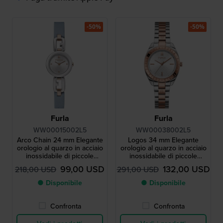
-50%
-50%
Furla
Furla
WW00015002L5
WW00038002L5
Arco Chain 24 mm Elegante
Logos 34 mm Elegante
orologio al quarzo in acciaio
orologio al quarzo in acciaio
inossidabile di piccole
inossidabile di piccole
dimensioni.
dimensioni.
99,00 USD
132,00 USD
218,00 USD
291,00 USD
● Disponibile
● Disponibile
Confronta
Confronta