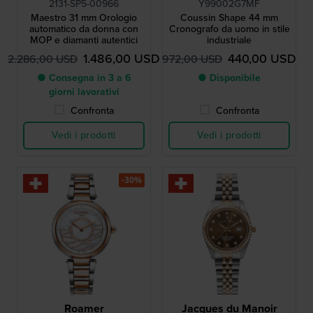
2131-SP5-00966
Y99002G7MF
Maestro 31 mm Orologio
Coussin Shape 44 mm
automatico da donna con
Cronografo da uomo in stile
MOP e diamanti autentici
industriale
1.486,00 USD
440,00 USD
2.286,00 USD
972,00 USD
● Consegna in 3 a 6
● Disponibile
giorni lavorativi
Confronta
Confronta
Vedi i prodotti
Vedi i prodotti
-30%
Roamer
Jacques du Manoir