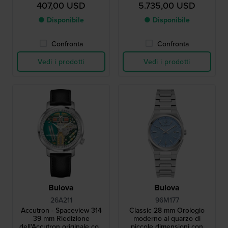
movimento proprietario a
407,00 USD
5.735,00 USD
diapason
● Disponibile
● Disponibile
Confronta
Confronta
Vedi i prodotti
Vedi i prodotti
Bulova
Bulova
26A211
96M177
Accutron - Spaceview 314
Classic 28 mm Orologio
39 mm Riedizione
moderno al quarzo di
dell'Accutron originale con
piccole dimensioni con