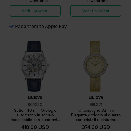
Confronta
Confronta
Vedi i prodotti
Vedi i prodotti
Paga tramite Apple Pay
Bulova
Bulova
96A330
98L321
Sutton 40 mm Orologio
Champagne 32 mm
automatico in acciaio
Elegante orologio al quarzo
inossidabile con quadrante
con cristalli e cinturino
scheletrato
milanese
418,00 USD
374,00 USD