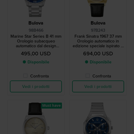
Bulova
Bulova
98B466
97B243
Marine Star Series B 41 mm
Frank Sinatra 1967 37 mm
Orologio subacqueo
Orologio automatico in
automatico dal design
edizione speciale ispirato al
moderno con data
design iconico del 1967
495,00 USD
694,00 USD
● Disponibile
● Disponibile
Confronta
Confronta
Vedi i prodotti
Vedi i prodotti
Must have