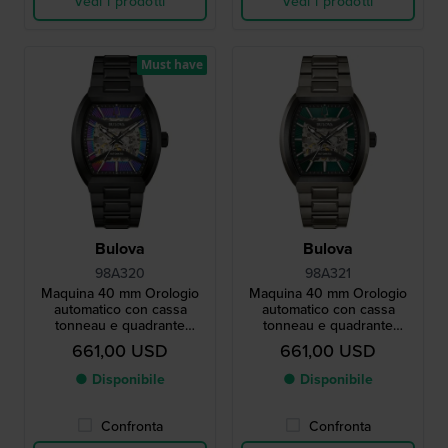
Vedi i prodotti
Vedi i prodotti
Must have
Bulova
Bulova
98A320
98A321
Maquina 40 mm Orologio
Maquina 40 mm Orologio
automatico con cassa
automatico con cassa
tonneau e quadrante
tonneau e quadrante
scheletrato
scheletrato
661,00 USD
661,00 USD
● Disponibile
● Disponibile
Confronta
Confronta