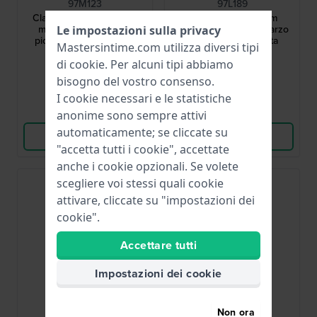
97M123
97L189
Classic 28 mm Orologio
Super Seville 25 mm
moderno al quarzo di
Piccolo orologio al quarzo
Le impostazioni sulla privacy
piccole dimensioni con
con lunetta scanalata
Mastersintime.com utilizza diversi tipi
quadrante a motivi
385,00 USD
495,00 USD
di
cookie
. Per alcuni tipi abbiamo
● Disponibile
● Disponibile
bisogno del vostro consenso.
I cookie necessari e le statistiche
Confronta
Confronta
anonime sono sempre attivi
automaticamente; se cliccate su
Vedi i prodotti
Vedi i prodotti
"accetta tutti i cookie", accettate
anche i cookie opzionali. Se volete
scegliere voi stessi quali cookie
Must have
attivare, cliccate su "impostazioni dei
cookie".
Accettare tutti
Impostazioni dei cookie
Bulova
Bulova
Non ora