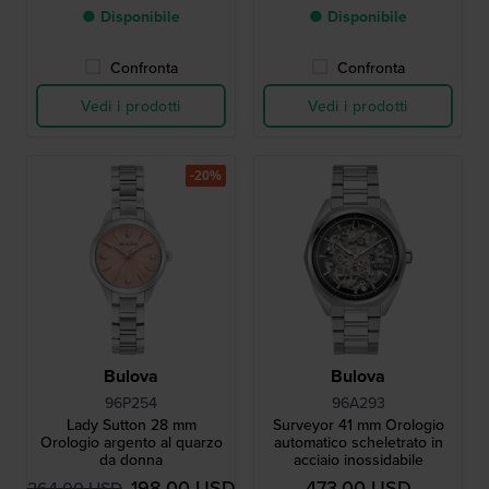
● Disponibile
● Disponibile
Confronta
Confronta
Vedi i prodotti
Vedi i prodotti
-20%
Bulova
Bulova
96P254
96A293
Lady Sutton 28 mm
Surveyor 41 mm Orologio
Orologio argento al quarzo
automatico scheletrato in
da donna
acciaio inossidabile
198,00 USD
473,00 USD
264,00 USD