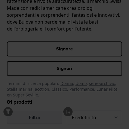
l'attenzione è rivolta all'accuratezza. Il marchio Swiss
Made con radici americane crea orologi
sorprendenti e sorprendenti, fantasiosi e innovativi,
dove Bulova non perde mai di vista le basi
dell'orologeria e il comfort per l'utente.
Signore
Signori
Termini di ricerca popolari:
Donna
,
Uomo
,
serie-archivio
,
Stella marina
,
acctron
,
Classico
,
Performance
,
Lunar Pilot
en
Super Seville
.
81
prodotti
Filtra