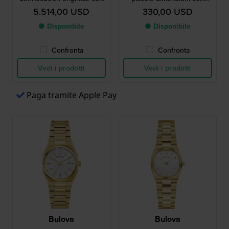
movimento proprietario a
quadrante a motivi
5.514,00 USD
330,00 USD
diapason
● Disponibile
● Disponibile
Confronta
Confronta
Vedi i prodotti
Vedi i prodotti
Paga tramite Apple Pay
Bulova
Bulova