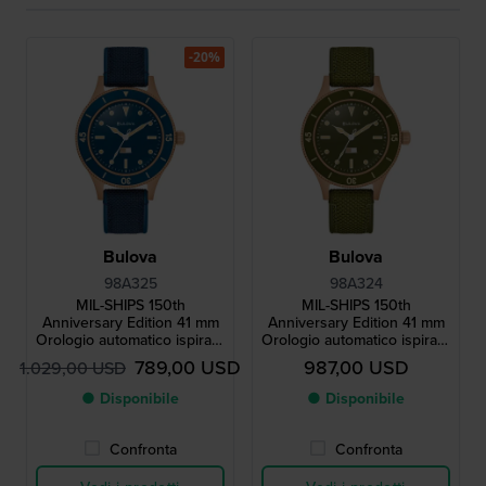
-20%
Bulova
Bulova
98A325
98A324
MIL-SHIPS 150th
MIL-SHIPS 150th
Anniversary Edition 41 mm
Anniversary Edition 41 mm
Orologio automatico ispirato
Orologio automatico ispirato
al casco da sub con
al casco da sub con
789,00 USD
987,00 USD
1.029,00 USD
indicatore di umidità e
indicatore di umidità e
cassa in bronzo
cassa in bronzo
● Disponibile
● Disponibile
Confronta
Confronta