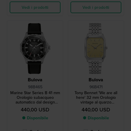
Vedi i prodotti
Vedi i prodotti
Bulova
Bulova
98B465
96B471
Marine Star Series B 41 mm
Tony Bennet 'We are all
Orologio subacqueo
here' 32 mm Orologio
automatico dal design
vintage al quarzo
moderno con data
rettangolare in acciaio
440,00 USD
440,00 USD
inossidabile in edizione
speciale
● Disponibile
● Disponibile