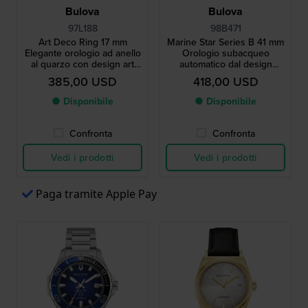
Bulova
Bulova
97L188
98B471
Art Deco Ring 17 mm
Marine Star Series B 41 mm
Elegante orologio ad anello
Orologio subacqueo
al quarzo con design art
automatico dal design
déco
moderno con data
385,00 USD
418,00 USD
● Disponibile
● Disponibile
Confronta
Confronta
Vedi i prodotti
Vedi i prodotti
Paga tramite Apple Pay