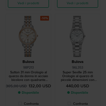
Vedi i prodotti
Vedi i prodotti
-50%
Bulova
Bulova
98P213
96L353
Sutton 31 mm Orologio al
Super Seville 25 mm
quarzo da donna in acciaio
Orologio al quarzo di
bicolore con quadrante
piccole dimensioni con
MOP
lunetta scanalata e
132,00 USD
440,00 USD
305,00 USD
quadrante MOP
● Disponibile
● Disponibile
Confronta
Confronta