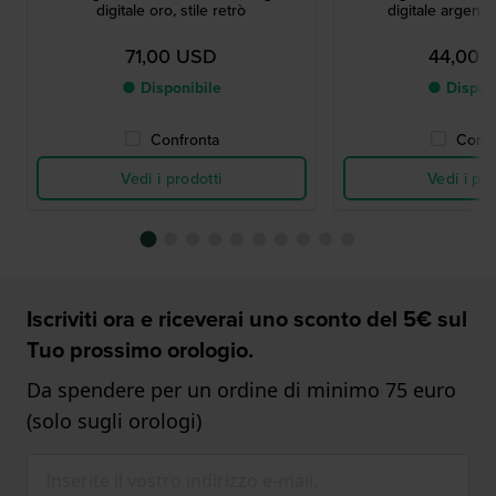
digitale oro, stile retrò
digitale argento,
71,00 USD
44,00 
● Disponibile
● Dispon
Confronta
Confr
Vedi i prodotti
Vedi i pro
Iscriviti ora e riceverai uno sconto del 5€ sul
Tuo prossimo orologio.
Da spendere per un ordine di minimo 75 euro
(solo sugli orologi)