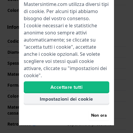
Mastersintime.com utilizza diversi tipi
Colori lancette (h,m,s)
Oro, Oro
di
cookie
. Per alcuni tipi abbiamo
bisogno del vostro consenso.
I cookie necessari e le statistiche
Informazioni della cassa
anonime sono sempre attivi
automaticamente; se cliccate su
Codice cassa
AQ-230
"accetta tutti i cookie", accettate
Diametro
29.8 mm
anche i cookie opzionali. Se volete
scegliere voi stessi quali cookie
Spessore della cassa
8.1 mm
attivare, cliccate su "impostazioni dei
Materiale cassa
Resina
cookie".
Forma della cassa
Rettangolare
Accettare tutti
Colore della cassa
Oro
Impostazioni dei cookie
Materiale del retro della
Acciaio inox
cassa
Non ora
Retro cassa
Coperchio a pressione