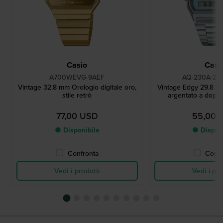
Casio
Casi
A700WEVG-9AEF
AQ-230A-2A
Vintage 32.8 mm Orologio digitale oro,
Vintage Edgy 29.8 mm
stile retrò
argentato a doppi
77,00 USD
55,00 
● Disponibile
● Dispon
Confronta
Confr
Vedi i prodotti
Vedi i pro