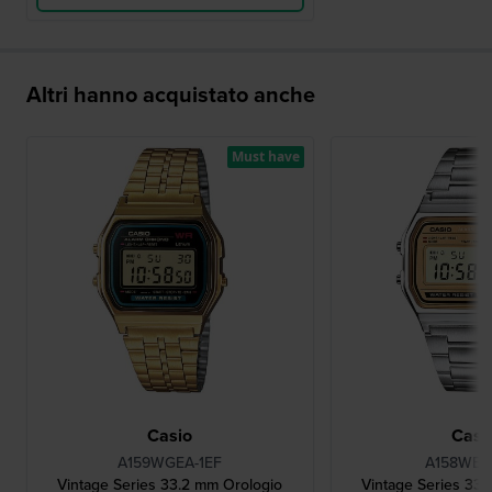
Altri hanno acquistato anche
Must have
Casio
Casi
A159WGEA-1EF
A158WEA
Vintage Series 33.2 mm Orologio
Vintage Series 33