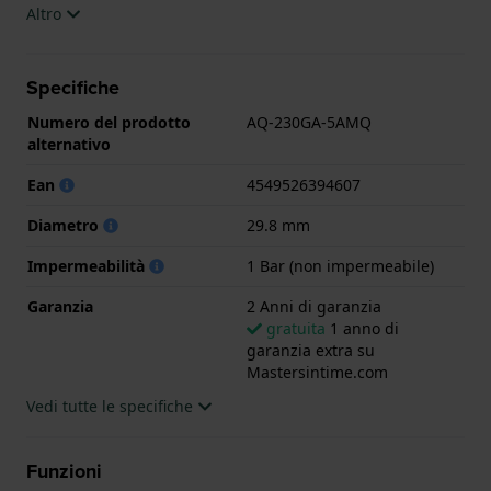
L'orologio è impermeabile a 1ATM. Questo significa
Altro
che l'orologio è impermeabile agli spruzzi. L'orologio
è fornito con 2 Anni di garanzia.
Specifiche
.
Numero del prodotto
AQ-230GA-5AMQ
alternativo
Ean
4549526394607
Diametro
29.8 mm
Impermeabilità
1 Bar (non impermeabile)
Garanzia
2 Anni di garanzia
gratuita
1 anno di
garanzia extra su
Mastersintime.com
Vedi tutte le specifiche
Funzioni