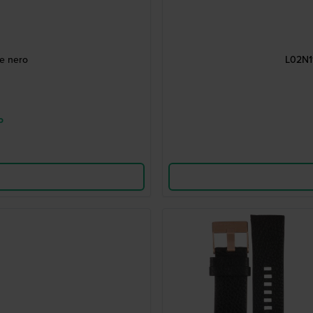
e nero
L02N11
o