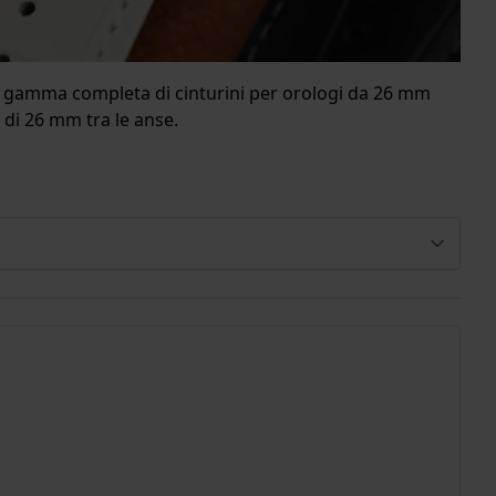
ra gamma completa di cinturini per orologi da 26 mm
o di 26 mm tra le anse.