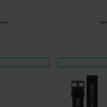
licone
Dain