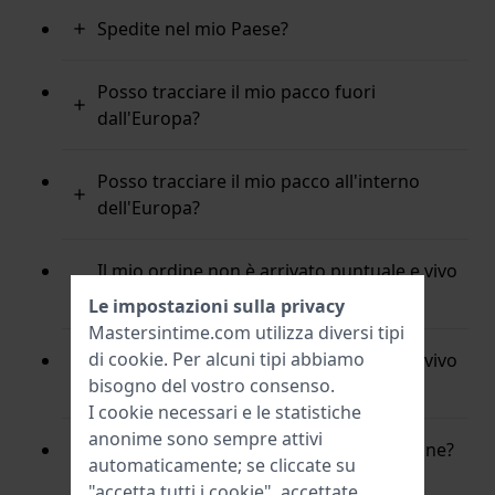
Spedite nel mio Paese?
Posso tracciare il mio pacco fuori
dall'Europa?
Posso tracciare il mio pacco all'interno
dell'Europa?
Il mio ordine non è arrivato puntuale e vivo
fuori dall'Europa. Quando lo riceverò?
Le impostazioni sulla privacy
Mastersintime.com utilizza diversi tipi
di
cookie
. Per alcuni tipi abbiamo
Il mio ordine non è arrivato puntuale e vivo
bisogno del vostro consenso.
in Europa. Quando lo riceverò?
I cookie necessari e le statistiche
anonime sono sempre attivi
Perchè devo pagare tasse d'importazione?
automaticamente; se cliccate su
(fuori dall'Europa)
"accetta tutti i cookie", accettate