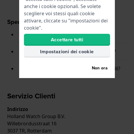
anche i cookie opzionali. Se volete
scegliere voi stessi quali cookie
attivare, cliccate su "impostazioni dei
Spedizione
cookie".
Cosa faccio se non ricevo il mio ordine?
Accettare tutti
Impostazioni dei cookie
Come controllo lo stato del mio ordine?
Non ora
Le spese di spedizione sono rimborsabili?
Servizio Clienti
Indirizzo
Holland Watch Group B.V.
Willebrordusstraat 16
3037 TR, Rotterdam