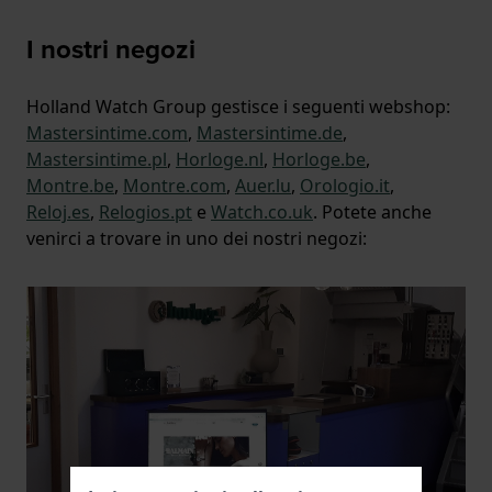
I nostri negozi
Holland Watch Group gestisce i seguenti webshop:
Mastersintime.com
,
Mastersintime.de
,
Mastersintime.pl
,
Horloge.nl
,
Horloge.be
,
Montre.be
,
Montre.com
,
Auer.lu
,
Orologio.it
,
Reloj.es
,
Relogios.pt
e
Watch.co.uk
. Potete anche
venirci a trovare in uno dei nostri negozi: