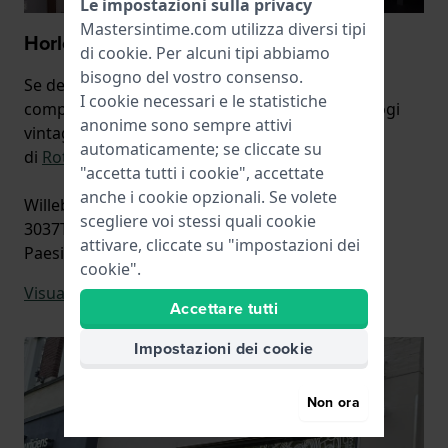
Le impostazioni sulla privacy
Mastersintime.com utilizza diversi tipi
Horloge.nl Rotterdam
di
cookie
. Per alcuni tipi abbiamo
bisogno del vostro consenso.
Se desiderate visionare la nostra collezione
I cookie necessari e le statistiche
completa o incontrare il nostro esperto di orologi
anonime sono sempre attivi
vintage, visitate il flagship store Horloge.nl
automaticamente; se cliccate su
di
Rotterdam
.
"accetta tutti i cookie", accettate
anche i cookie opzionali. Se volete
Willebrordusstraat 14
scegliere voi stessi quali cookie
3037TR Rotterdam
attivare, cliccate su "impostazioni dei
Paesi Bassi
cookie".
Visualizza su Google Maps
Accettare tutti
Impostazioni dei cookie
Non ora