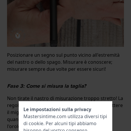
Posizionare un segno sul punto vicino all'estremità
del nastro o dello spago. Misurare è conoscere;
misurare sempre due volte per essere sicuri!
Fase 3: Come si misura la taglia?
Non tirate il nastro di misurazione troppo stretto! La
regola generale è che si dovrebbe riuscire a mettere
Le impostazioni sulla privacy
il mignolo sotto il cinturino all'interno del polso
Mastersintime.com utilizza diversi tipi
quando l'orologio è chiuso. In questo modo
di
cookie
. Per alcuni tipi abbiamo
l'orologio non dovrebbe essere troppo stretto.
bisogno del vostro consenso.