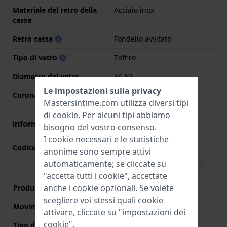
Materiale del retro della
Acciaio inox
cassa
Retro cassa
Fondello avvitato
Tipo di vetro
Zaffiro
Diametro del vetro
34.50
Le impostazioni sulla privacy
Corona
Corona da estrarre
Mastersintime.com utilizza diversi tipi
di
cookie
. Per alcuni tipi abbiamo
Informazioni del movimento
bisogno del vostro consenso.
I cookie necessari e le statistiche
Codice Movimento
F6S22
(
Vedi specifiche
)
anonime sono sempre attivi
automaticamente; se cliccate su
Scarica il manuale (English)
"accetta tutti i cookie", accettate
anche i cookie opzionali. Se volete
Produttore Movimento
Seiko Instruments Inc.
scegliere voi stessi quali cookie
Movimento svizzero
No
attivare, cliccate su "impostazioni dei
cookie".
Tipo di display
Analogico