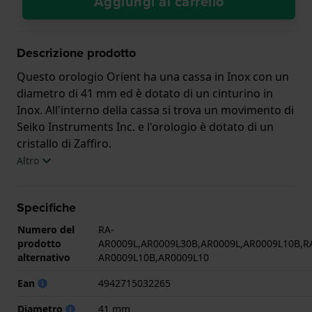
Aggiungi al carrello
Descrizione prodotto
Questo orologio Orient ha una cassa in Inox con un
diametro di 41 mm ed è dotato di un cinturino in
Inox. All'interno della cassa si trova un movimento di
Seiko Instruments Inc. e l'orologio è dotato di un
cristallo di Zaffiro.
Altro
L'orologio è impermeabile a 5ATM. Questo significa
che l'orologio è adatto per la doccia. L'orologio è
Specifiche
fornito con 2 Anni di garanzia.
Numero del
RA-
.
prodotto
AR0009L,AR0009L30B,AR0009L,AR0009L10B,R
alternativo
AR0009L10B,AR0009L10
Ean
4942715032265
Diametro
41 mm