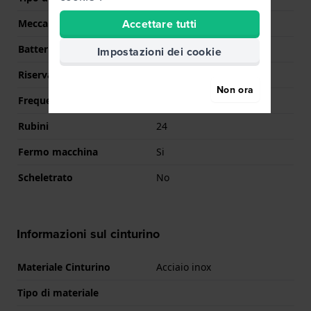
Accettare tutti
Meccanismo
Meccanico automatico
Batteria
No battery needed
Impostazioni dei cookie
Riserva di carica
40
Non ora
Frequenza
21600
Rubini
24
Fermo macchina
Si
Scheletrato
No
Informazioni sul cinturino
Materiale Cinturino
Acciaio inox
Tipo di materiale