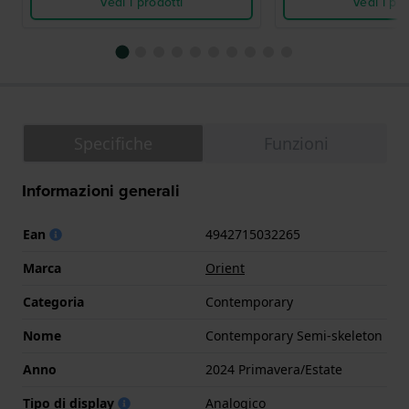
Vedi i prodotti
Vedi i pro
Specifiche
Funzioni
Informazioni generali
Ean
4942715032265
Marca
Orient
Categoria
Contemporary
Nome
Contemporary Semi-skeleton
Anno
2024 Primavera/Estate
Tipo di display
Analogico