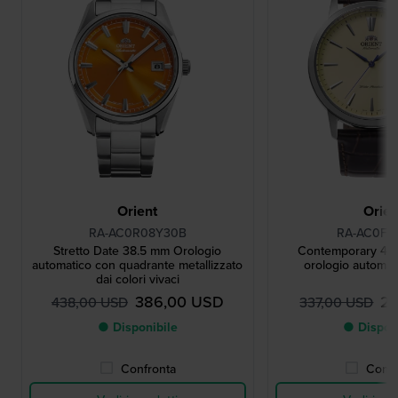
Orient
Orien
RA-AC0R08Y30B
RA-AC0F1
Stretto Date 38.5 mm Orologio
Contemporary 42
automatico con quadrante metallizzato
orologio automat
dai colori vivaci
386,00 USD
29
438,00 USD
337,00 USD
● Disponibile
● Dispon
Confronta
Confr