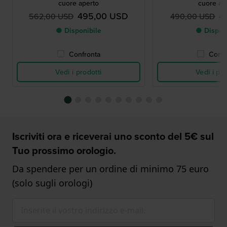
cuore aperto
cuore ap
495,00 USD
4
562,00 USD
490,00 USD
● Disponibile
● Dispon
Confronta
Confr
Vedi i prodotti
Vedi i pro
Iscriviti ora e riceverai uno sconto del 5€ sul
Tuo prossimo orologio.
Da spendere per un ordine di minimo 75 euro
(solo sugli orologi)