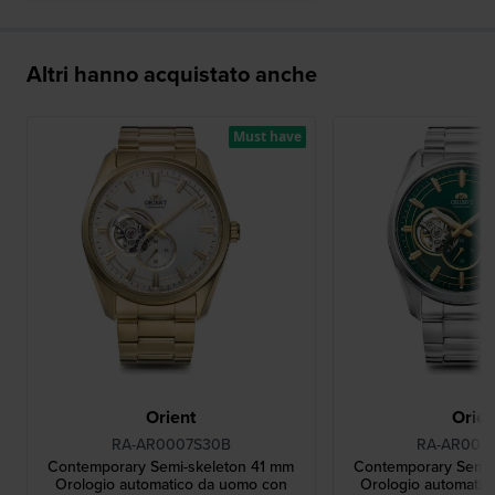
Altri hanno acquistato anche
Must have
Orient
Orien
RA-AR0007S30B
RA-AR000
Contemporary Semi-skeleton 41 mm
Contemporary Semi-
Orologio automatico da uomo con
Orologio automati