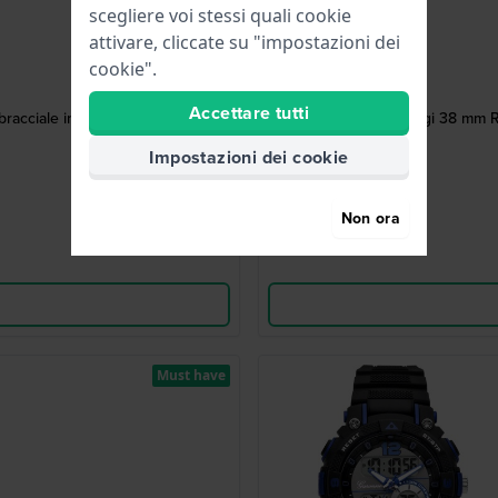
scegliere voi stessi quali cookie
attivare, cliccate su "impostazioni dei
cookie".
Accettare tutti
racciale in acciaio inossidabile
Sports Ani-Digi 38 mm R
Impostazioni dei cookie
Non ora
Must have