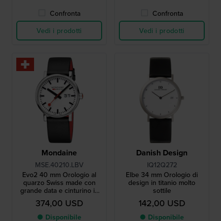
Confronta
Confronta
Vedi i prodotti
Vedi i prodotti
Mondaine
Danish Design
MSE.40210.LBV
IQ12Q272
Evo2 40 mm Orologio al
Elbe 34 mm Orologio di
quarzo Swiss made con
design in titanio molto
grande data e cinturino in
sottile
pelle vegana
374,00 USD
142,00 USD
● Disponibile
● Disponibile