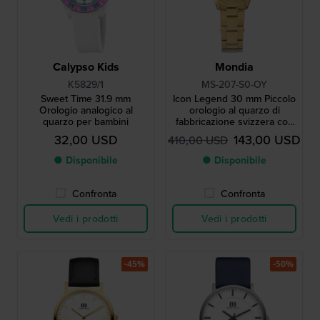
Calypso Kids
Mondia
K5829/1
MS-207-S0-OY
Sweet Time 31.9 mm
Icon Legend 30 mm Piccolo
Orologio analogico al
orologio al quarzo di
quarzo per bambini
fabbricazione svizzera con
lunetta scanalata
32,00 USD
143,00 USD
410,00 USD
● Disponibile
● Disponibile
Confronta
Confronta
Vedi i prodotti
Vedi i prodotti
-45%
-50%