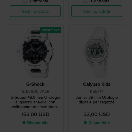
Confronta
Confronta
Vedi i prodotti
Vedi i prodotti
Must have
G-Shock
Calypso Kids
GBA-900-7AER
K5571/1
G-Squad 48.9 mm Orologio
Junior 38 mm Orologio
al quarzo ana-digi con
digitale per ragazze
collegamento smartphone
bluetooth
153,00 USD
32,00 USD
● Disponibile
● Disponibile