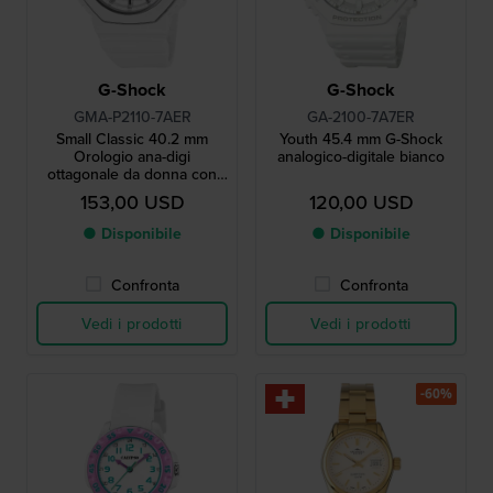
G-Shock
G-Shock
GMA-P2110-7AER
GA-2100-7A7ER
Small Classic 40.2 mm
Youth 45.4 mm G-Shock
Orologio ana-digi
analogico-digitale bianco
ottagonale da donna con
ghiera metallica
153,00 USD
120,00 USD
● Disponibile
● Disponibile
Confronta
Confronta
Vedi i prodotti
Vedi i prodotti
-60%