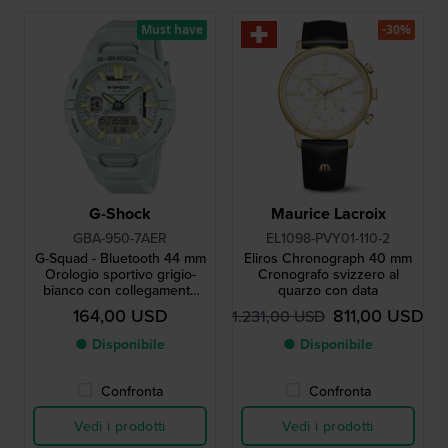
Must have
-30%
G-Shock
Maurice Lacroix
GBA-950-7AER
EL1098-PVY01-110-2
G-Squad - Bluetooth 44 mm
Eliros Chronograph 40 mm
Orologio sportivo grigio-
Cronografo svizzero al
bianco con collegamento
quarzo con data
allo smartphone e
164,00 USD
811,00 USD
1.231,00 USD
compatibilità con Strava
● Disponibile
● Disponibile
Confronta
Confronta
Vedi i prodotti
Vedi i prodotti