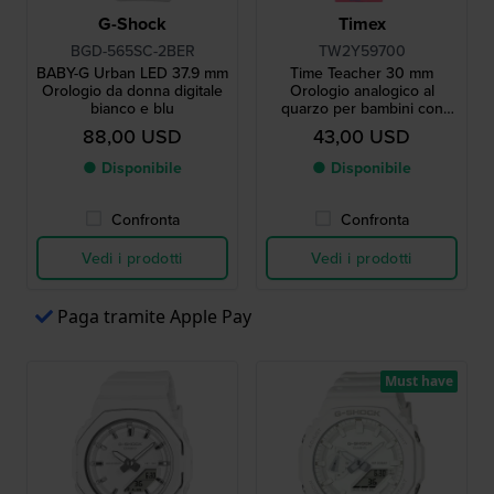
G-Shock
Timex
BGD-565SC-2BER
TW2Y59700
BABY-G Urban LED 37.9 mm
Time Teacher 30 mm
Orologio da donna digitale
Orologio analogico al
bianco e blu
quarzo per bambini con
lancette di facile lettura
88,00 USD
43,00 USD
● Disponibile
● Disponibile
Confronta
Confronta
Vedi i prodotti
Vedi i prodotti
Paga tramite Apple Pay
Must have