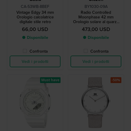
CA-53WB-8BEF
BY1030-09A
Vintage Edgy 34 mm
Radio Controlled
Orologio calcolatrice
Moonphase 42 mm
digitale stile retro
Orologio solare al quarzo
radiocontrollato con fasi
66,00 USD
473,00 USD
lunari
● Disponibile
● Disponibile
Confronta
Confronta
Vedi i prodotti
Vedi i prodotti
Must have
-50%