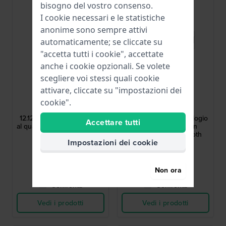
Must have
bisogno del vostro consenso.
I cookie necessari e le statistiche
anonime sono sempre attivi
automaticamente; se cliccate su
"accetta tutti i cookie", accettate
anche i cookie opzionali. Se volete
scegliere voi stessi quali cookie
attivare, cliccate su "impostazioni dei
Lacoste
G-Shock
cookie".
2030039
GBD-200-7ER
12.12 Kids 32 mm Orologio
G-Squad 45.9 mm Orologio
Accettare tutti
al quarzo bianco da ragazzo
sportivo digitale con
connessione Bluetooth
Impostazioni dei cookie
76,00 USD
164,00 USD
● Disponibile
● Disponibile
Non ora
Confronta
Confronta
Vedi i prodotti
Vedi i prodotti