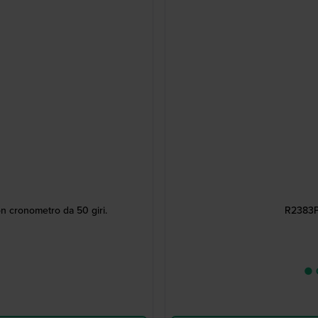
n cronometro da 50 giri.
R2383PX
● C