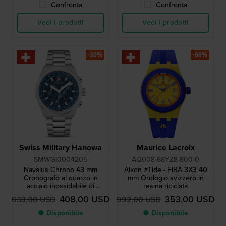
Confronta
Confronta
Vedi i prodotti
Vedi i prodotti
-30%
-60%
Swiss Military Hanowa
Maurice Lacroix
SMWGI0004205
AI2008-68YZ8-800-0
Navalus Chrono 43 mm
Aikon #Tide - FIBA 3X3 40
Cronografo al quarzo in
mm Orologio svizzero in
acciaio inossidabile di
resina riciclata
fabbricazione svizzera
408,00 USD
353,00 USD
633,00 USD
992,00 USD
● Disponibile
● Disponibile