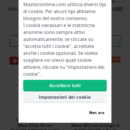
giorno
a energia solare con
Mastersintime.com utilizza diversi tipi
bussola, barometro,
132,00 USD
165,00 USD
238,00 USD
364,00 USD
termometro e altimetro
di
cookie
. Per alcuni tipi abbiamo
● Disponibile
● Disponibile
bisogno del vostro consenso.
I cookie necessari e le statistiche
Confronta
Confronta
anonime sono sempre attivi
automaticamente; se cliccate su
Vedi i prodotti
Vedi i prodotti
"accetta tutti i cookie", accettate
anche i cookie opzionali. Se volete
-60%
-45%
scegliere voi stessi quali cookie
attivare, cliccate su "impostazioni dei
cookie".
Accettare tutti
Impostazioni dei cookie
Maurice Lacroix
Danish Design
Non ora
AI2008-70070-300-0
IV24Q1248
Aikon #Tide 40 mm
Miami 26.5 mm Orologio al