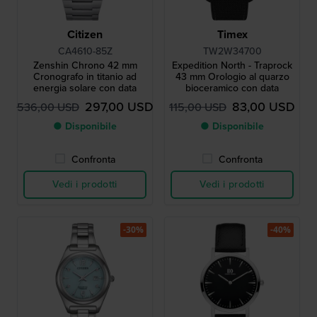
Citizen
Timex
CA4610-85Z
TW2W34700
Zenshin Chrono 42 mm
Expedition North - Traprock
Cronografo in titanio ad
43 mm Orologio al quarzo
energia solare con data
bioceramico con data
297,00 USD
83,00 USD
536,00 USD
115,00 USD
● Disponibile
● Disponibile
Confronta
Confronta
Vedi i prodotti
Vedi i prodotti
-30%
-40%