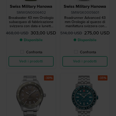
Swiss Military Hanowa
Swiss Military Hanowa
SMWGN0006402
SMWGK0005601
Breakwater 43 mm Orologio
Roadrunner Advanced 43
subacqueo di fabbricazione
mm Orologio al quarzo di
svizzera con data e lunetta
manifattura svizzera con
interna per immersione
quadrante day-date e 24h
303,00 USD
275,00 USD
468,00 USD
514,00 USD
● Disponibile
● Disponibile
Confronta
Confronta
Vedi i prodotti
Vedi i prodotti
-30%
-35%