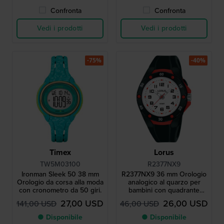
Confronta
Confronta
Vedi i prodotti
Vedi i prodotti
-75%
-40%
Timex
Lorus
TW5M03100
R2377NX9
Ironman Sleek 50 38 mm
R2377NX9 36 mm Orologio
Orologio da corsa alla moda
analogico al quarzo per
con cronometro da 50 giri.
bambini con quadrante
retroilluminato
27,00 USD
26,00 USD
141,00 USD
46,00 USD
● Disponibile
● Disponibile