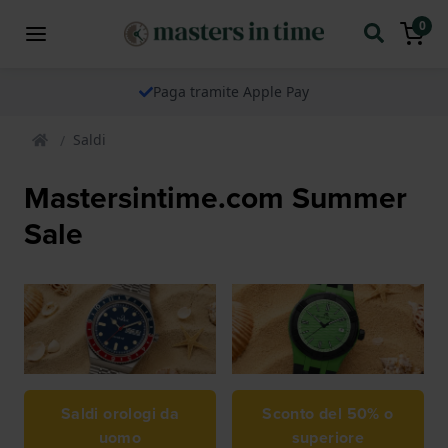
0
Paga tramite Apple Pay
Saldi
Mastersintime.com Summer
Sale
Saldi orologi da
Sconto del 50% o
uomo
superiore