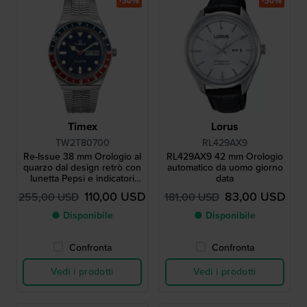
-50%
-50%
Timex
Lorus
TW2T80700
RL429AX9
Re-Issue 38 mm Orologio al
RL429AX9 42 mm Orologio
quarzo dal design retrò con
automatico da uomo giorno
lunetta Pepsi e indicatori
data
giorno-data
110,00 USD
83,00 USD
255,00 USD
181,00 USD
● Disponibile
● Disponibile
Confronta
Confronta
Vedi i prodotti
Vedi i prodotti