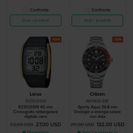
Confronta
Confronta
Vedi i prodotti
Vedi i prodotti
-45%
-30%
Lorus
Citizen
R2302HX9
AW1820-81E
R2302HX9 40 mm
Sporty Aqua 36.8 mm
Cronografo rettangolare
Orologio a energia solare
digitale nero
con data
27,00 USD
132,00 USD
53,00 USD
211,00 USD
● Disponibile
● Solo 1 è rimasto in