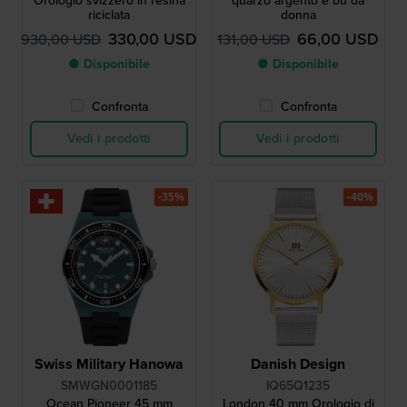
Orologio svizzero in resina
quarzo argento e bu da
riciclata
donna
330,00 USD
66,00 USD
930,00 USD
131,00 USD
● Disponibile
● Disponibile
Confronta
Confronta
Vedi i prodotti
Vedi i prodotti
-35%
-40%
Swiss Military Hanowa
Danish Design
SMWGN0001185
IQ65Q1235
Ocean Pioneer 45 mm
London 40 mm Orologio di