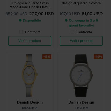
Orologio al quarzo Swiss
design al quarzo bicolore
Made #Tide Ocean Plastic
con data
220,00 USD
61,00 USD
352,00 USD
107,00 USD
● Disponibile
● Consegna in 3 a 6
giorni lavorativi
Confronta
Confronta
Vedi i prodotti
Vedi i prodotti
-45%
-40%
Danish Design
Danish Design
IV65Q1121
IQ12Q171