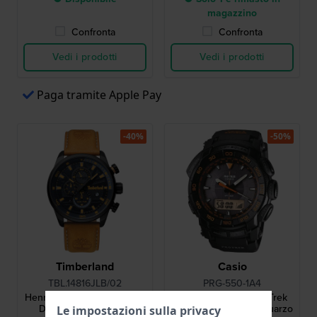
magazzino
Confronta
Confronta
Vedi i prodotti
Vedi i prodotti
Paga tramite Apple Pay
-40%
-50%
Timberland
Casio
TBL.14816JLB/02
PRG-550-1A4
Henniker ll 46 mm Orologio
PRG-550-1A4ER Pro Trek
Dual Time con data e
49.3 mm Orologio al quarzo
Le impostazioni sulla privacy