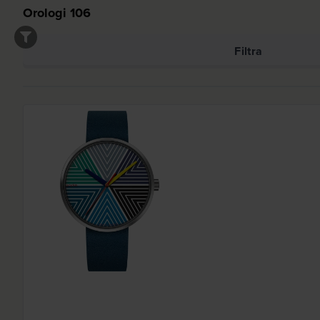
Orologi
106
Filtra