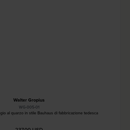
Walter Gropius
WG-005-01
io al quarzo in stile Bauhaus di fabbricazione tedesca
237,00 USD