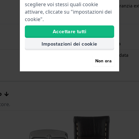
scegliere voi stessi quali cookie
gratuita
1 anno di garanzia ex
attivare, cliccate su "impostazioni dei
cookie".
Accettare tutti
Impostazioni dei cookie
Ore - Lancetta analogica
Data - Big Date Grande data
Non ora
o
tore.