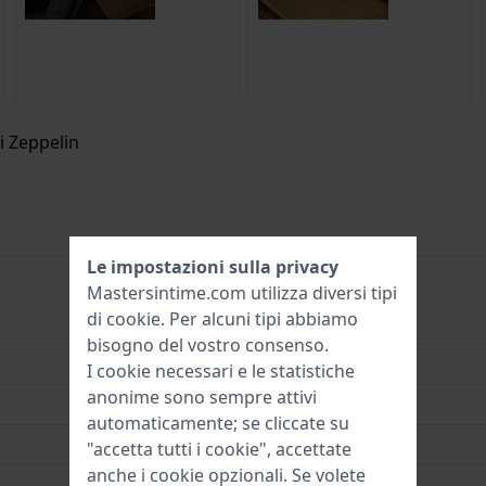
i Zeppelin
Le impostazioni sulla privacy
Mastersintime.com utilizza diversi tipi
di
cookie
. Per alcuni tipi abbiamo
76445
bisogno del vostro consenso.
4041338764451
I cookie necessari e le statistiche
anonime sono sempre attivi
42 mm
automaticamente; se cliccate su
5 Bar (doccia)
"accetta tutti i cookie", accettate
anche i cookie opzionali. Se volete
2 Anni di garanzia