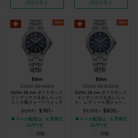
商品を見る
商品を見る
-30%
-30%
Edox
Edox
53020-3M-NADN
53020-3M-BUDDR
Delfin 38 mm ダイヤモンド
Delfin 38 mm ダイヤモンド
インデックスをあしらった
インデックスをあしらっ
スイス製クォーツウォッチ
た、レディース用クォーツ
ダイバーズウォッチのスペ
$761.-
$805.-
$1,161.-
$1,232.-
シャルエディション
● 3 への配送は、6 営業日
● 3 への配送は、6 営業日
以内です。
以内です。
比較
比較