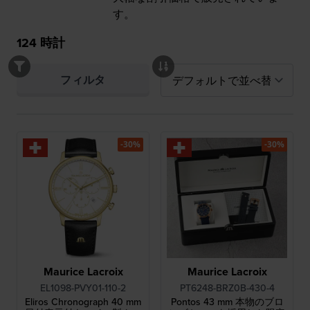
す。
124
時計
フィルタ
-30%
-30%
Maurice Lacroix
Maurice Lacroix
EL1098-PVY01-110-2
PT6248-BRZ0B-430-4
Eliros Chronograph 40 mm
Pontos 43 mm 本物のブロ