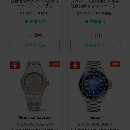
日付表示付きスイス製クォ
ンズケースを採用した限定
ーツ・クロノグラフ
版自動巻きダイバーズウォ
ッチ
$811.-
$1,985.-
$1,231.-
$3,120.-
● 在庫あり
● 在庫あり
比較
比較
商品を見る
商品を見る
-30%
-30%
Maurice Lacroix
Edox
AI6007-SS002-731-1
80120-3NM-BUIDN