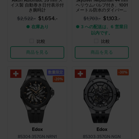
Aikon Automatic 39 mm ス
Skydiver Neptunian 44 mm
イス製 自動巻き日付表示付
ヘリウムバルブ付き、1001
き腕時計
メートル防水のダイバーズ
ウォッチ
$1,654.-
$1,103.-
$2,522.-
$1,703.-
● 在庫あり
● 3 への配送は、6 営業日
以内です。
比較
比較
商品を見る
商品を見る
数量限定
-30%
-20%
Edox
Edox
85304-357GN-NRN1
85303-357GN-NGN