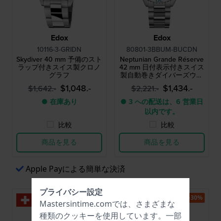
Edox
Edox
10116-3-GRIDN
80801-3BBUM-BUCDN
Skydiver 40 mm 予備のスト
Neptunian Grande Réserve
ラップ付きスイス製クロノ
42 mm 日付表示付きスイス
グラフ
製自動巻きダイバーズウォ
ッチ
$1,048.-
$1,434.-
$1,642.-
$2,221.-
● 在庫あり
● 3 への配送は、6 営業日
以内です。
比較
比較
商品を見る
商品を見る
Apple Payによる簡単な決済
プライバシー設定
-30%
-30%
Mastersintime.comでは、さまざまな
種類の
クッキー
を使用しています。一部