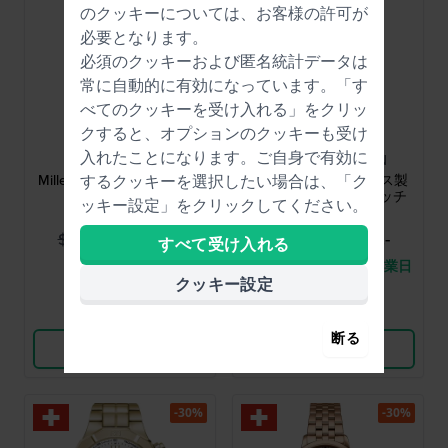
のクッキーについては、お客様の許可が
必要となります。
必須のクッキーおよび匿名統計データは
常に自動的に有効になっています。「す
べてのクッキーを受け入れる」をクリッ
クすると、オプションのクッキーも受け
Raymond Weil
Edox
入れたことになります。ご自身で有効に
2925-STC-80001
80126-3BUM-BUIN
Millesime 39 mm スイス製
Skydiver 42 mm スイス製
するクッキーを選択したい場合は、「ク
自動巻き腕時計
自動巻き メンズウォッチ
ッキー設定」をクリックしてください。
$1,434.-
$1,434.-
$2,201.-
$2,221.-
すべて受け入れる
● 在庫あり
● 3 への配送は、6 営業日
クッキー設定
以内です。
比較
比較
断る
商品を見る
商品を見る
-30%
-30%