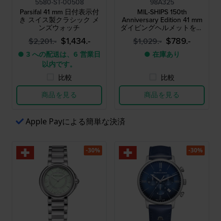
5580-ST-00508
98A325
Parsifal 41 mm 日付表示付
MIL-SHIPS 150th
き スイス製クラシック メ
Anniversary Edition 41 mm
ンズウォッチ
ダイビングヘルメットをモ
チーフにした自動巻き腕時
$1,434.-
$789.-
$2,201.-
$1,029.-
計。湿気インジケーターと
ブロンズケースを採用
● 3 への配送は、6 営業日
● 在庫あり
以内です。
比較
比較
商品を見る
商品を見る
Apple Payによる簡単な決済
-30%
-30%