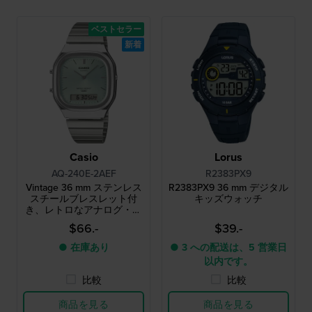
ベストセラー
新着
Casio
Lorus
AQ-240E-2AEF
R2383PX9
Vintage 36 mm ステンレス
R2383PX9 36 mm デジタル
スチールブレスレット付
キッズウォッチ
き、レトロなアナログ・デ
ジタルデュアルタイムクォ
$66.-
$39.-
ーツウォッチ
● 在庫あり
● 3 への配送は、5 営業日
以内です。
比較
比較
商品を見る
商品を見る