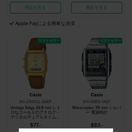
商品を見る
商品を見る
Apple Payによる簡単な決済
ベストセラー
ベストセラー
Casio
Casio
AQ-230EGL-9AEF
WV-59RD-1AEF
Vintage Edgy 29.8 mm レト
Waveceptor 39 mm シルバ
ロなゴールドのアナログ・
ー 電波時計
デジタルデュアルタイムウ
ォッチ
$77.-
$83.-