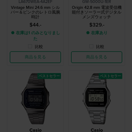
LA670WEA-4A2EF
GW-5000U-1ER
Vintage Mini 24.6 mm シル
Origin 42.8 mm 電波受信機
バー＆ピンクのレトロ風腕
能付きソーラー式デジタル
時計
メンズウォッチ
$44.-
$329.-
● 在庫は1 のみとなりまし
● 在庫あり
た
比較
比較
商品を見る
商品を見る
ベストセラー
ベストセラー
Casio
Casio