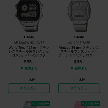
Casio
Casio
AE-1200WHD-1AVEF
AQ-240E-7AEF
World Time 42.1 mm ステン
Vintage 36 mm ステンレス
レススチール製ブレスレッ
スチールブレスレット付
ト付きシルバーのデジタル
き、レトロなアナログ・デ
ウォッチ
ジタルデュアルタイムクォ
$55.-
$66.-
ーツウォッチ
● 在庫あり
● 在庫あり
比較
比較
商品を見る
商品を見る
ベストセラー
ベストセラー