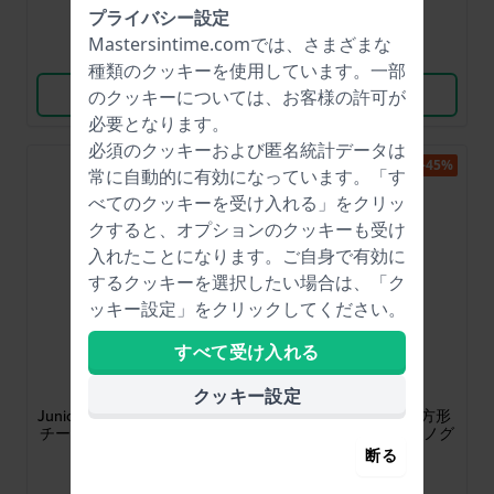
● 在庫あり
● 在庫あり
プライバシー設定
Mastersintime.comでは、さまざまな
比較
比較
種類の
クッキー
を使用しています。一部
商品を見る
商品を見る
のクッキーについては、お客様の許可が
必要となります。
必須のクッキーおよび匿名統計データは
-45%
常に自動的に有効になっています。「す
べてのクッキーを受け入れる」をクリッ
クすると、オプションのクッキーも受け
入れたことになります。ご自身で有効に
するクッキーを選択したい場合は、「ク
ッキー設定」をクリックしてください。
すべて受け入れる
Lotus
Lorus
18580/6
R2302HX9
クッキー設定
Junior 36 mm ステンレスス
R2302HX9 40 mm 長方形
チール製クォーツ・クロノ
ブラックデジタルクロノグ
グラフ
ラフ
断る
$109.-
$27.-
$53.-