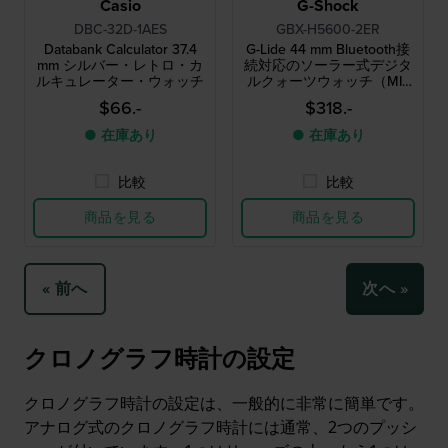
Casio
G-Shock
DBC-32D-1AES
GBX-H5600-2ER
Databank Calculator 37.4
G-Lide 44 mm Bluetooth接
mm シルバー・レトロ・カ
続対応のソーラー式デジタ
ルキュレーター・ウォッチ
ルクォーツウォッチ（MIP
ディスプレイ搭載）
$66.-
$318.-
● 在庫あり
● 在庫あり
比較
比較
商品を見る
商品を見る
« 前へ
次へ »
クロノグラフ時計の設定
クロノグラフ時計の設定は、一般的に非常に簡単です。
アナログ式のクロノグラフ時計には通常、2つのプッシ