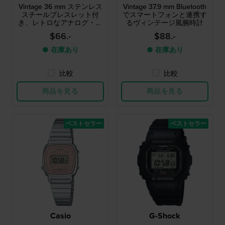
Vintage 36 mm ステンレス
Vintage 37.9 mm Bluetooth
スチールブレスレット付
でスマートフォンと連携す
き、レトロなアナログ・デ
るヴィンテージ風腕時計
ジタルデュアルタイムクォ
$66.-
$88.-
ーツウォッチ
● 在庫あり
● 在庫あり
比較
比較
商品を見る
商品を見る
ベストセラー
ベストセラー
Casio
G-Shock