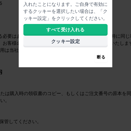
6
入れたことになります。ご自身で有効に
するクッキーを選択したい場合は、「ク
ッキー設定」をクリックしてください。
すべて受け入れる
要はありません。Mastersintime.comでは、返送時
クッキー設定
が、お客様のご要望が保証の対象となるかどうかを判断いたしま
費用は当社が負担いたします。
断る
内
、または購入時の領収書のコピー、もしくはご注文番号の原本を
さい。
を保管してください。