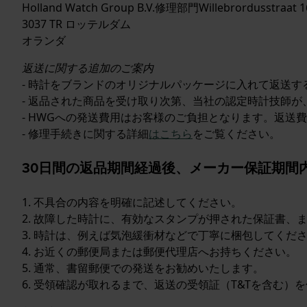
Holland Watch Group B.V.修理部門Willebrordusstraat 1
3037 TR ロッテルダム
オランダ
返送に関する追加のご案内
- 時計をブランドのオリジナルパッケージに入れて返送する必
- 返品された商品を受け取り次第、当社の認定時計技師
- HWGへの発送費用はお客様のご負担となります。返送
- 修理手続きに関する詳細
はこちら
をご覧ください。
30日間の返品期間経過後、メーカー保証期間
1. 不具合の内容を明確に記述してください。
2. 故障した時計に、有効なスタンプが押された保証書
3. 時計は、例えば気泡緩衝材などで丁寧に梱包してくだ
4. お近くの郵便局または郵便代理店へお持ちください。
5. 通常、書留郵便での発送をお勧めいたします。
6. 受領確認が取れるまで、返送の受領証（T&Tを含む）