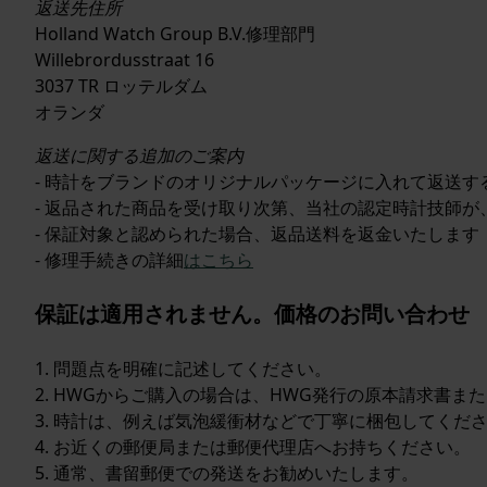
返送先住所
Holland Watch Group B.V.修理部門
Willebrordusstraat 16
3037 TR ロッテルダム
オランダ
返送に関する追加のご案内
- 時計をブランドのオリジナルパッケージに入れて返送する必
- 返品された商品を受け取り次第、当社の認定時計技師
- 保証対象と認められた場合、返品送料を返金いたしま
- 修理手続きの詳細
はこちら
保証は適用されません。価格のお問い合わせ
1. 問題点を明確に記述してください。
2. HWGからご購入の場合は、HWG発行の原本請求書
3. 時計は、例えば気泡緩衝材などで丁寧に梱包してくだ
4. お近くの郵便局または郵便代理店へお持ちください。
5. 通常、書留郵便での発送をお勧めいたします。