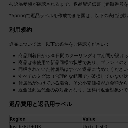
4. 返品受領が確認されるまで、返品配送伝票（追跡番号
*Springで返品ラベルを作成できる国は、以下の表に記
利用規約
返品については、以下の条件をご確認ください：
商品到着日から30日間のクーリングオフ期間が設け
商品は未使用で新品同様の状態であり、ブランドのオ
同梱されていた付属品はすべて返品に含めてください
すべてのタグは（合理的な範囲で）破損していない状
付属品が欠けている場合、その小売価格が返金額から
返金は商品代金のみ対象となり、送料は返金対象外で
返品費用と返品用ラベル
Region
Value
Inside EU + UK
Up to € 500