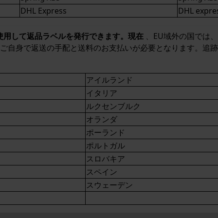
DHL Express
DHL expre
Sを使用して返品ラベルを発行できます。現在
、EU域外の国では、Sp
ご自身で返送の手配と送料のお支払いが必要となります。追跡
アイルランド
イタリア
ルクセンブルク
オランダ
ポーランド
ポルトガル
スロバキア
スペイン
スウェーデン