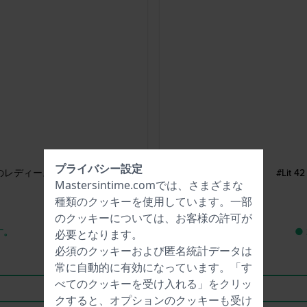
プライバシー設定
ルドのレディースウォッチ
#Lit
Mastersintime.comでは、さまざまな
種類の
クッキー
を使用しています。一部
のクッキーについては、お客様の許可が
す。
●
必要となります。
必須のクッキーおよび匿名統計データは
常に自動的に有効になっています。「す
べてのクッキーを受け入れる」をクリッ
クすると、オプションのクッキーも受け