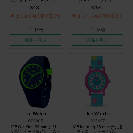
ーな樹脂製キッズ用クォー
$43.-
$164.-
ツ腕時計
● まもなく再入荷予定です
● まもなく再入荷予定です
比較
比較
商品を見る
商品を見る
Ice-Watch
Ice-Watch
024805
024497
ICE Ola Kids 34 mm シリコ
ICE learning 28 mm 子供用
ン製クオーツ腕時計（スト
アナログクォーツ時計