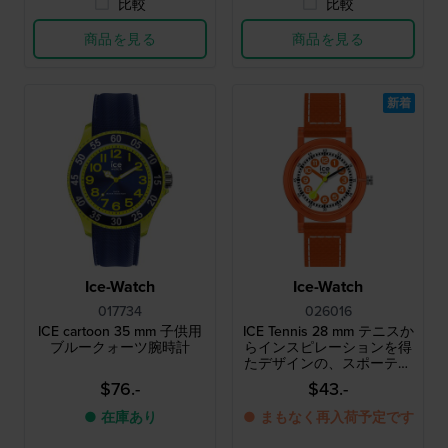
比較
比較
商品を見る
商品を見る
新着
Ice-Watch
Ice-Watch
017734
026016
ICE cartoon 35 mm 子供用
ICE Tennis 28 mm テニスか
ブルークォーツ腕時計
らインスピレーションを得
たデザインの、スポーティ
ーな樹脂製キッズ用クォー
$76.-
$43.-
ツ腕時計
● 在庫あり
● まもなく再入荷予定です