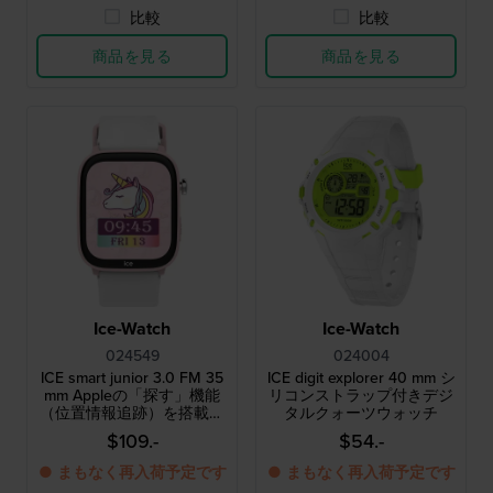
比較
比較
商品を見る
商品を見る
Ice-Watch
Ice-Watch
024549
024004
ICE smart junior 3.0 FM 35
ICE digit explorer 40 mm シ
mm Appleの「探す」機能
リコンストラップ付きデジ
（位置情報追跡）を搭載し
タルクォーツウォッチ
たキッズ向けスマートウォ
$109.-
$54.-
ッチ
● まもなく再入荷予定です
● まもなく再入荷予定です