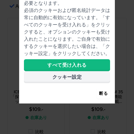
必要となります。
Apple Payによる簡単な決済
必須のクッキーおよび匿名統計データは
常に自動的に有効になっています。「す
べてのクッキーを受け入れる」をクリッ
クすると、オプションのクッキーも受け
入れたことになります。ご自身で有効に
するクッキーを選択したい場合は、「ク
ッキー設定」をクリックしてください。
すべて受け入れる
クッキー設定
Ice-Watch
Ice-Watch
024912
024547
ICE find 34 mm Appleの
ICE smart junior 3.0 FM 35
断る
「探す」機能を搭載したキ
mm Appleの「探す」機能
ッズ用クォーツ腕時計
（位置情報追跡）を搭載し
たキッズ向けスマートウォ
$109.-
$109.-
ッチ
● 在庫あり
● 在庫あり
比較
比較