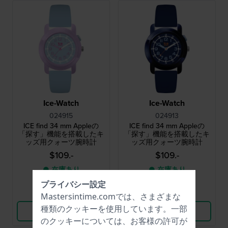
Ice-Watch
Ice-Watch
024915
024913
ICE find 34 mm Appleの
ICE find 34 mm Appleの
「探す」機能を搭載したキ
「探す」機能を搭載したキ
ッズ用クォーツ腕時計
ッズ用クォーツ腕時計
$109.-
$109.-
● 在庫あり
● 在庫あり
プライバシー設定
比較
比較
Mastersintime.comでは、さまざまな
種類の
クッキー
を使用しています。一部
商品を見る
商品を見る
のクッキーについては、お客様の許可が