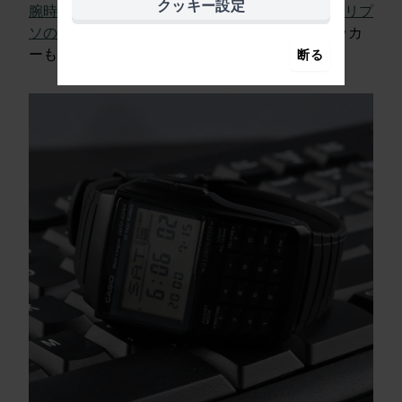
クッキー設定
腕時計などが
挙げられます
。
あるいは、
以下のカリプ
ソのようなスポーティーな
アクティビティトラッカ
ーも、10代前半の若者には
好評です
。
断る