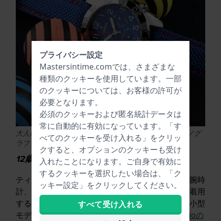
プライバシー設定
Mastersintime.comでは、さまざまな
種類の
クッキー
を使用しています。一部
のクッキーについては、お客様の許可が
必要となります。
必須のクッキーおよび匿名統計データは
常に自動的に有効になっています。「す
大人用モデルと見分けがつかないFestina ジュニア クロノグ
べてのクッキーを受け入れる」をクリッ
ラフ
クすると、オプションのクッキーも受け
12歳以上
入れたことになります。ご自身で有効に
するクッキーを選択したい場合は、「ク
ティーンエイジャーになると、通常は大人向けの腕時
ッキー設定」をクリックしてください。
計、あるいは（シンプルな）スマートウォッチを着用
する準備が整います。例えば、女性用や男性用の小型
すべて受け入れる
モデル
、
例えばトレンドのデジタルレトロなCasioの