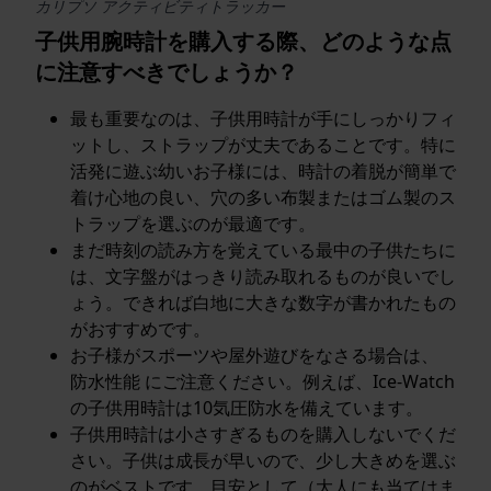
カリプソ アクティビティトラッカー
子供用腕時計を購入する際、どのような点
に注意すべきでしょうか？
最も重要なのは、子供用時計が手にしっかりフィ
ットし、ストラップが丈夫であることです。特に
活発に遊ぶ幼いお子様には、時計の着脱が簡単で
着け心地の良い、穴の多い布製またはゴム製のス
トラップを選ぶのが最適です。
まだ時刻の読み方を覚えている最中の子供たちに
は、文字盤がはっきり読み取れるものが良いでし
ょう。できれば白地に大きな数字が書かれたもの
がおすすめです。
お子様がスポーツや屋外遊びをなさる場合は、
防水性能
にご注意ください。例えば、Ice-Watch
の子供用時計は10気圧防水を備えています。
子供用時計は小さすぎるものを購入しないでくだ
さい。子供は成長が早いので、少し大きめを選ぶ
のがベストです。目安として（大人にも当てはま