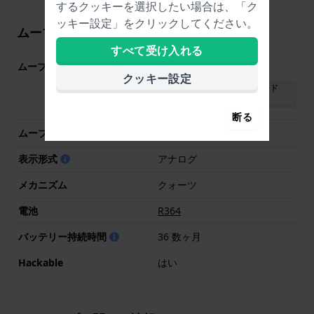
するクッキーを選択したい場合は、「ク
ッキー設定」をクリックしてください。
ムーブメントに関する情報
すべて受け入れる
ムーブメント部品番号
1S13
(
仕様をご覧ください
)
クッキー設定
マニュアルをダウンロード
(English)
断る
ムーブメントブランド
Miyota
表示形式
アナログ
メカニズム
クォーツ
電池
R364
バッテリー持続時間
36 数ヶ月
Hackable
はい