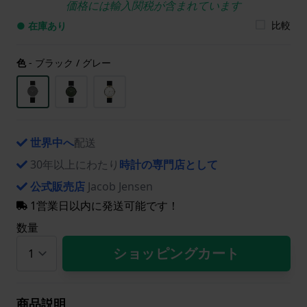
価格には輸入関税が含まれています
比較
● 在庫あり
色
-
ブラック / グレー
世界中へ
配送
30年以上にわたり
時計の専門店として
公式販売店
Jacob Jensen
1営業日以内に発送可能です！
数量
ショッピングカート
商品説明