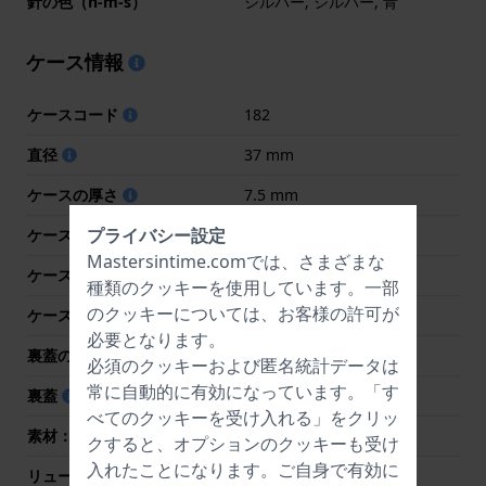
針の色（h-m-s）
シルバー, シルバー, 青
ケース情報
ケースコード
182
直径
37 mm
ケースの厚さ
7.5 mm
プライバシー設定
ケース素材
チタン
Mastersintime.comでは、さまざまな
ケース形状
ラウンド
種類の
クッキー
を使用しています。一部
のクッキーについては、お客様の許可が
ケースの色
グレー
必要となります。
裏蓋の素材
チタン
必須のクッキーおよび匿名統計データは
常に自動的に有効になっています。「す
裏蓋
スナップオン
べてのクッキーを受け入れる」をクリッ
素材：クリスタル
サファイア
クすると、オプションのクッキーも受け
入れたことになります。ご自身で有効に
リューズ
リューズを引き出す