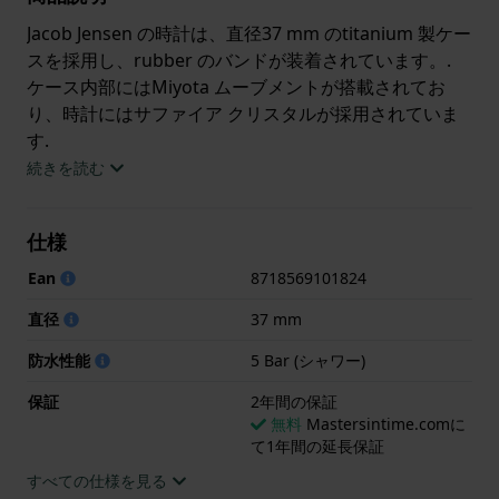
Jacob Jensen の時計は、直径37 mm のtitanium 製ケー
スを採用し、rubber のバンドが装着されています。.
ケース内部にはMiyota ムーブメントが搭載されてお
り、時計にはサファイア クリスタルが採用されていま
す.
続きを読む
この時計は、5 ATMです。. つまり、この時計はシャワ
ーを浴びる際にも適しています. この時計には、2年間
仕様
の保証.
Ean
8718569101824
.
直径
37 mm
防水性能
5 Bar (シャワー)
保証
2年間の保証
無料
Mastersintime.comに
て1年間の延長保証
すべての仕様を見る