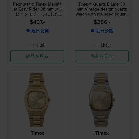
Peanuts® x Timex Marlin®
Timex® Quartz E Line 30
Jet Easy Rider 38 mm スヌ
mm Vintage design quartz
ーピーをモチーフにした文
watch with rounded square
字盤の特別限定版自動巻き
case
$407.-
$286.-
腕時計
● 近日公開
● 近日公開
比較
比較
商品を見る
商品を見る
Timex
Timex