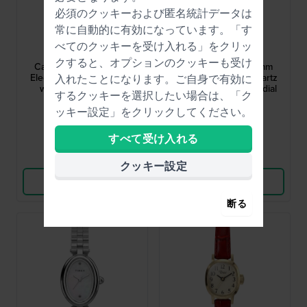
必須のクッキーおよび匿名統計データは
常に自動的に有効になっています。「す
Timex
Timex
べてのクッキーを受け入れる」をクリッ
TW2Y86200
TW2Y86100
クすると、オプションのクッキーも受け
Cavatina® Luxe 22 mm
Cavatina® Luxe 22 mm
Elegant small oval quartz
Elegant small oval quartz
入れたことになります。ご自身で有効に
watch with onyx dial
watch with malachite dial
するクッキーを選択したい場合は、「ク
$242.-
$286.-
ッキー設定」をクリックしてください。
● 近日公開
● 近日公開
すべて受け入れる
比較
比較
クッキー設定
商品を見る
商品を見る
断る