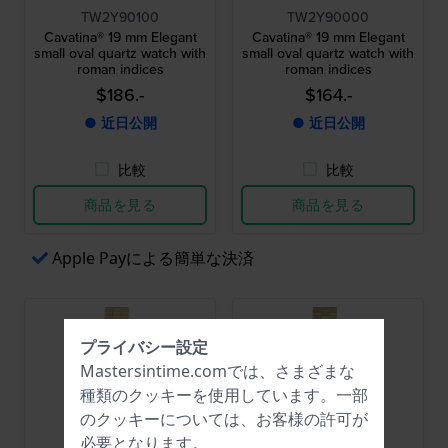
TW2Y90100
TW2Y90000
Cavatina® 19 mm Elegant
Cavatina® 19 mm Elegant
small oval quartz watch with
small oval quartz watch with
roman indices
roman indices
$186.-
$164.-
● 近日公開
● 近日公開
比較
比較
商品を見る
商品を見る
Apple Payによる簡単な決済
プライバシー設定
Mastersintime.comでは、さまざまな
種類の
クッキー
を使用しています。一部
のクッキーについては、お客様の許可が
必要となります。