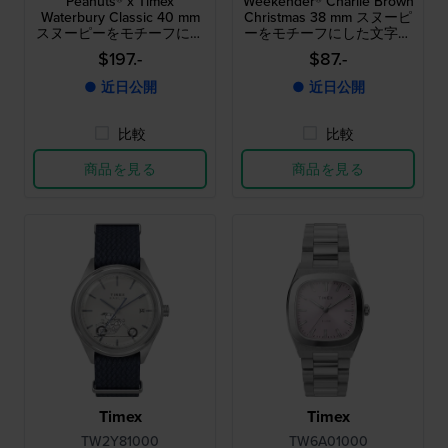
Peanuts® x Timex
Weekender® Charlie Brown
Waterbury Classic 40 mm
Christmas 38 mm スヌーピ
スヌーピーをモチーフにし
ーをモチーフにした文字盤
た文字盤の特別限定版クォ
の特別限定版クォーツウォ
$197.-
$87.-
ーツウォッチ
ッチ
● 近日公開
● 近日公開
比較
比較
商品を見る
商品を見る
Timex
Timex
TW2Y81000
TW6A01000