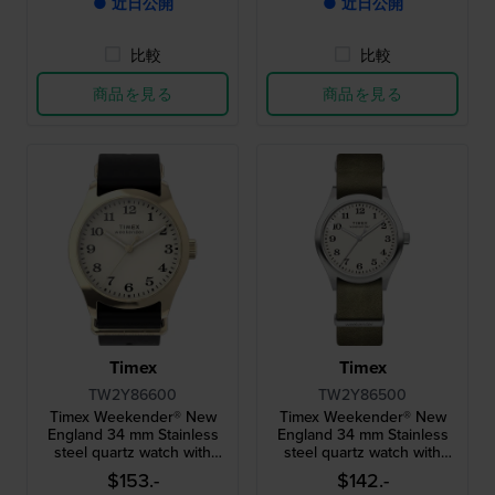
● 近日公開
● 近日公開
比較
比較
商品を見る
商品を見る
Timex
Timex
TW2Y86600
TW2Y86500
Timex Weekender® New
Timex Weekender® New
England 34 mm Stainless
England 34 mm Stainless
steel quartz watch with
steel quartz watch with
leather NATO style strap
leather NATO style strap
$153.-
$142.-