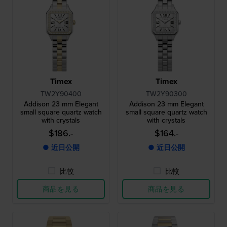
Timex
Timex
TW2Y90400
TW2Y90300
Addison 23 mm Elegant
Addison 23 mm Elegant
small square quartz watch
small square quartz watch
with crystals
with crystals
$186.-
$164.-
● 近日公開
● 近日公開
比較
比較
商品を見る
商品を見る