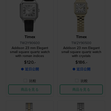
Timex
Timex
TW2Y90600
TW2Y90500
Addison 23 mm Elegant
Addison 23 mm Elegant
small square quartz watch
small square quartz watch
with roman indices
with crystals
$120.-
$186.-
● 近日公開
● 近日公開
比較
比較
商品を見る
商品を見る