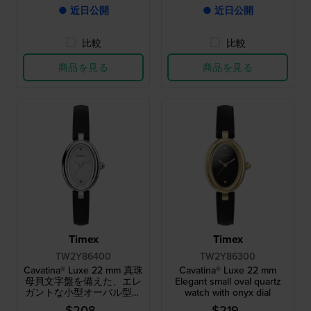
● 近日公開
● 近日公開
比較
比較
商品を見る
商品を見る
Timex
Timex
TW2Y86400
TW2Y86300
Cavatina® Luxe 22 mm 真珠
Cavatina® Luxe 22 mm
母貝文字盤を備えた、エレ
Elegant small oval quartz
ガントな小型オーバル型ク
watch with onyx dial
ォーツウォッチ
$208.-
$219.-