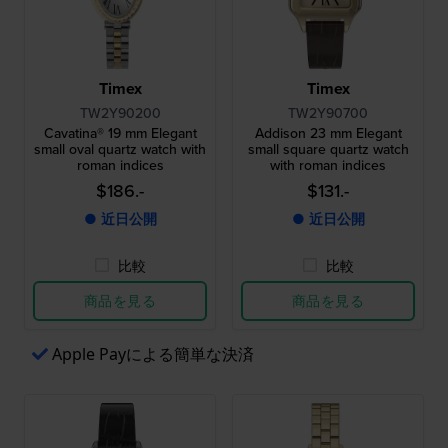
Timex
Timex
TW2Y90200
TW2Y90700
Cavatina® 19 mm Elegant
Addison 23 mm Elegant
small oval quartz watch with
small square quartz watch
roman indices
with roman indices
$186.-
$131.-
● 近日公開
● 近日公開
比較
比較
商品を見る
商品を見る
Apple Payによる簡単な決済