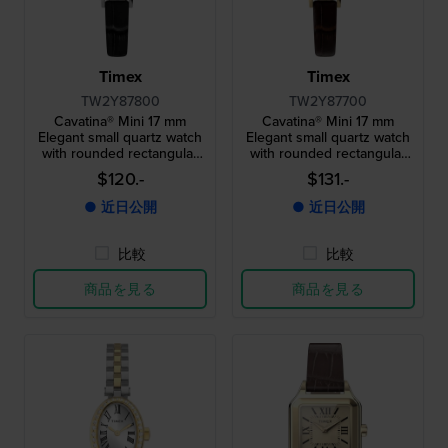
Timex
Timex
TW2Y87800
TW2Y87700
Cavatina® Mini 17 mm
Cavatina® Mini 17 mm
Elegant small quartz watch
Elegant small quartz watch
with rounded rectangular
with rounded rectangular
case
case
$120.-
$131.-
● 近日公開
● 近日公開
比較
比較
商品を見る
商品を見る