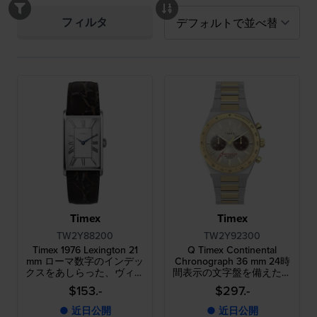
フィルタ
Timex
Timex
TW2Y88200
TW2Y92300
Timex 1976 Lexington 21
Q Timex Continental
mm ローマ数字のインデッ
Chronograph 36 mm 24時
クスをあしらった、ヴィン
間表示の文字盤を備えたス
テージデザインの長方形ク
テンレススチール製クォー
$153.-
$297.-
ォーツウォッチ
ツ・クロノグラフ
● 近日公開
● 近日公開