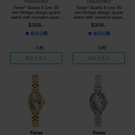
TW6A00900
TW6A00800
Timex® Quartz E Line 30
Timex® Quartz E Line 30
mm Vintage design quartz
mm Vintage design quartz
watch with rounded square
watch with rounded square
case
case
$308.-
$308.-
● 近日公開
● 近日公開
比較
比較
商品を見る
商品を見る
Timex
Timex