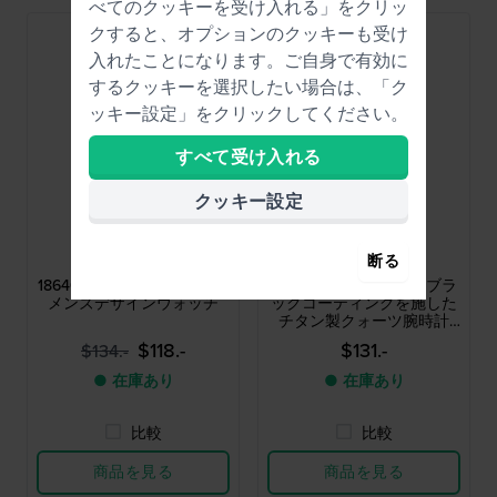
べてのクッキーを受け入れる」をクリッ
クすると、オプションのクッキーも受け
入れたことになります。ご自身で有効に
するクッキーを選択したい場合は、「ク
ッキー設定」をクリックしてください。
すべて受け入れる
クッキー設定
Bering
Danish Design
断る
18640-567
IQ34Q199
18640-567 40 mm チタン製
Rhine Medium 35 mm ブラ
メンズデザインウォッチ
ックコーティングを施した
チタン製クォーツ腕時計
（日付表示付き）
$118.-
$131.-
$134.-
● 在庫あり
● 在庫あり
比較
比較
商品を見る
商品を見る