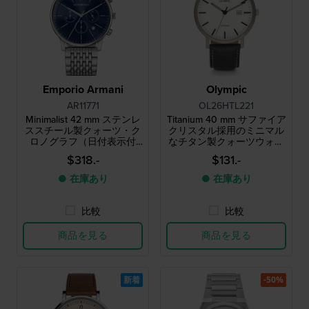
Emporio Armani
Olympic
AR11771
OL26HTL221
Minimalist 42 mm ステンレ
Titanium 40 mm サファイア
ススチール製クォーツ・ク
クリスタル採用のミニマル
ロノグラフ（日付表示付
なチタン製クォーツウォッ
き）
チ
$318.-
$131.-
● 在庫あり
● 在庫あり
比較
比較
商品を見る
商品を見る
新着
-50%