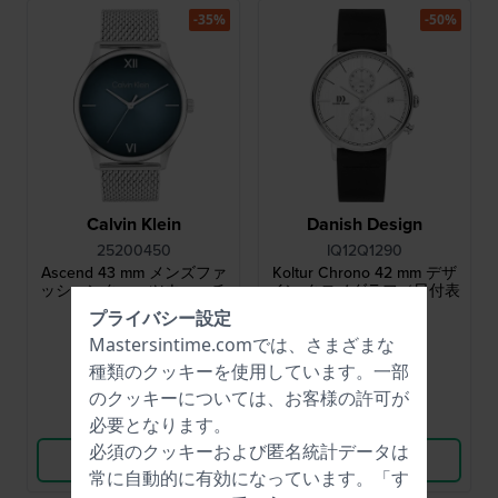
-35%
-50%
Calvin Klein
Danish Design
25200450
IQ12Q1290
Ascend 43 mm メンズファ
Koltur Chrono 42 mm デザ
ッションクォーツウォッチ
イン クロノグラフ（日付表
示付き）
プライバシー設定
$110.-
$110.-
$189.-
$242.-
Mastersintime.comでは、さまざまな
● 在庫あり
● 在庫あり
種類の
クッキー
を使用しています。一部
のクッキーについては、お客様の許可が
比較
比較
必要となります。
必須のクッキーおよび匿名統計データは
商品を見る
商品を見る
常に自動的に有効になっています。「す