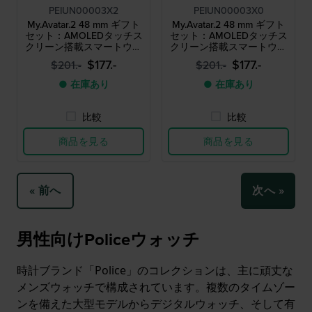
PEIUN00003X2
PEIUN00003X0
My.Avatar.2 48 mm ギフト
My.Avatar.2 48 mm ギフト
セット：AMOLEDタッチス
セット：AMOLEDタッチス
クリーン搭載スマートウォ
クリーン搭載スマートウォ
ッチと予備のシリコンスト
ッチと予備のシリコンスト
$177.-
$177.-
$201.-
$201.-
ラップ
ラップ
● 在庫あり
● 在庫あり
比較
比較
商品を見る
商品を見る
« 前へ
次へ »
男性向けPoliceウォッチ
時計ブランド「Police」のコレクションは、主に頑丈な
メンズウォッチで構成されています。複数のタイムゾー
ンを備えた大型モデルからデジタルウォッチ、そして有