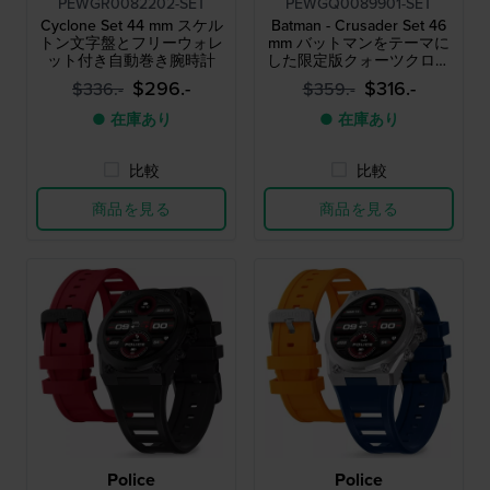
PEWGR0082202-SET
PEWGQ0089901-SET
Cyclone Set 44 mm スケル
Batman - Crusader Set 46
トン文字盤とフリーウォレ
mm バットマンをテーマに
ット付き自動巻き腕時計
した限定版クォーツクロノ
グラフ（ブレスレット無料
$296.-
$316.-
$336.-
$359.-
付属）
● 在庫あり
● 在庫あり
比較
比較
商品を見る
商品を見る
Police
Police