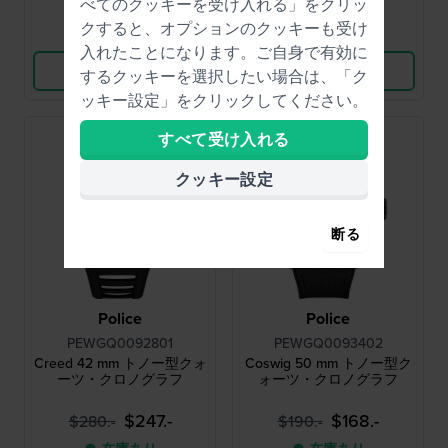
べてのクッキーを受け入れる」をクリッ
クすると、オプションのクッキーも受け
比較
比較
入れたことになります。ご自身で有効に
商品を見る
商品を見る
するクッキーを選択したい場合は、「ク
ッキー設定」をクリックしてください。
すべて受け入れる
クッキー設定
断る
Police
Police
PEWGQ0092801
PEWGQ0093402
Creed 42 mm トノー型クォ
Coswig 50 mm トノー型ク
ーツ・クロノグラフ
ォーツ・クロノグラフ
$247.-
$168.-
$280.-
$190.-