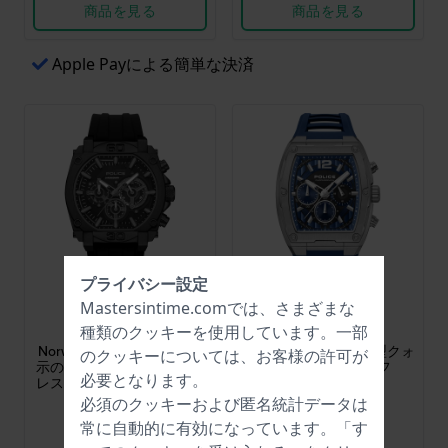
商品を見る
商品を見る
Apple Payによる簡単な決済
プライバシー設定
Police
Police
Mastersintime.comでは、さまざまな
PEWGO0092901
PEWGQ0092802
種類の
クッキー
を使用しています。一部
Norwood 45 mm 24時間表
Creed 42 mm トノー型クォ
のクッキーについては、お客様の許可が
示の文字盤を備えたステン
ーツ・クロノグラフ
必要となります。
レススチール製クォーツ・
クロノグラフ
必須のクッキーおよび匿名統計データは
$237.-
$267.-
$269.-
$303.-
常に自動的に有効になっています。「す
● 在庫あり
● 在庫あり