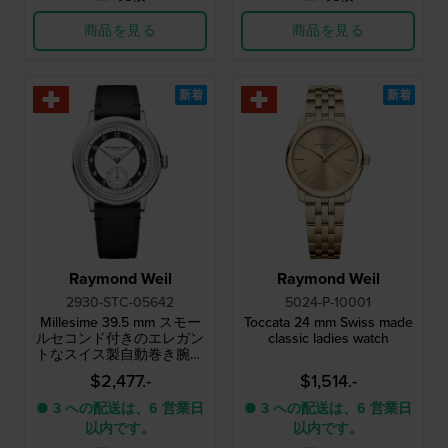
商品を見る
商品を見る
新着
新着
Raymond Weil
Raymond Weil
2930-STC-05642
5024-P-10001
Millesime 39.5 mm スモー
Toccata 24 mm Swiss made
ルセコンド付きのエレガン
classic ladies watch
トなスイス製自動巻き腕時
計
$2,477.-
$1,514.-
● 3 への配送は、6 営業日
● 3 への配送は、6 営業日
以内です。
以内です。