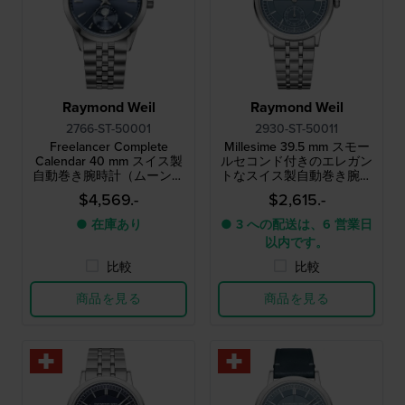
Raymond Weil
Raymond Weil
2766-ST-50001
2930-ST-50011
Freelancer Complete
Millesime 39.5 mm スモー
Calendar 40 mm スイス製
ルセコンド付きのエレガン
自動巻き腕時計（ムーンフ
トなスイス製自動巻き腕時
ェイズ・フルデイト機能付
計
$4,569.-
$2,615.-
き）
● 在庫あり
● 3 への配送は、6 営業日
以内です。
比較
比較
商品を見る
商品を見る