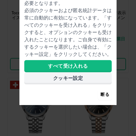
必要となります。
5280-PC-64001
2741-ST-52001
必須のクッキーおよび匿名統計データは
Toccata Heritage 31 mm ス
Freelancer 40 mm 日付表示
常に自動的に有効になっています。「す
イス製 レディース クォー
付きスイス製自動巻きメン
ツウォッチ
ズウォッチ
べてのクッキーを受け入れる」をクリッ
$1,624.-
$2,477.-
クすると、オプションのクッキーも受け
● 在庫あり
● 3 への配送は、6 営業日
入れたことになります。ご自身で有効に
以内です。
するクッキーを選択したい場合は、「ク
比較
比較
ッキー設定」をクリックしてください。
商品を見る
商品を見る
すべて受け入れる
クッキー設定
断る