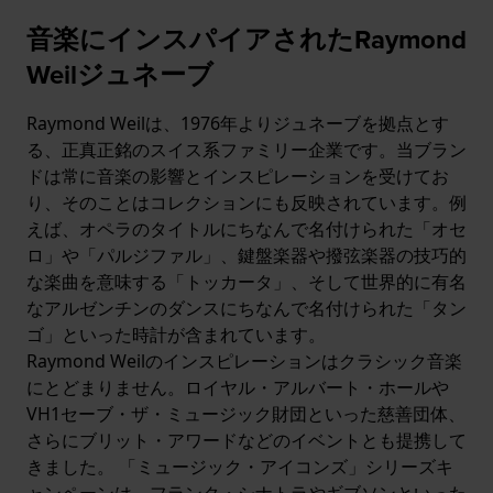
音楽にインスパイアされたRaymond
Weilジュネーブ
Raymond Weilは、1976年よりジュネーブを拠点とす
る、正真正銘のスイス系ファミリー企業です。当ブラン
ドは常に音楽の影響とインスピレーションを受けてお
り、そのことはコレクションにも反映されています。例
えば、オペラのタイトルにちなんで名付けられた「オセ
ロ」や「パルジファル」、鍵盤楽器や撥弦楽器の技巧的
な楽曲を意味する「トッカータ」、そして世界的に有名
なアルゼンチンのダンスにちなんで名付けられた「タン
ゴ」といった時計が含まれています。
Raymond Weilのインスピレーションはクラシック音楽
にとどまりません。ロイヤル・アルバート・ホールや
VH1セーブ・ザ・ミュージック財団といった慈善団体、
さらにブリット・アワードなどのイベントとも提携して
きました。 「ミュージック・アイコンズ」シリーズキ
ャンペーンは、フランク・シナトラやギブソンといった