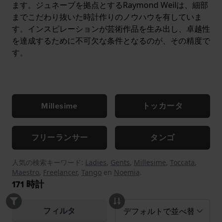
ます。ジュネーブを拠点とするRaymond Weilは、細部
までこだわり抜いた時計作りのノウハウを有していま
す。インスピレーションが芸術作品を生み出し、卓越性
を達成するために不可欠な条件となるのが、その精度で
す。
Millesime
トッカータ
フリーランサー
タンゴ
人気の検索キーワード:
Ladies
,
Gents
,
Millesime
,
Toccata
,
Maestro
,
Freelancer
,
Tango
en
Noemia
.
171
時計
フィルタ