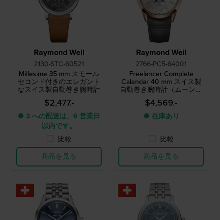
Raymond Weil
Raymond Weil
2130-STC-60521
2766-PC5-64001
Millesime 35 mm スモール
Freelancer Complete
セコンド付きのエレガント
Calendar 40 mm スイス製
なスイス製自動巻き腕時計
自動巻き腕時計（ムーンフ
ェイズ・フルデイト機能付
$2,477.-
$4,569.-
き）
● 3 への配送は、6 営業日
● 在庫あり
以内です。
比較
比較
商品を見る
商品を見る