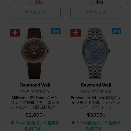
比較
比較
商品を見る
商品を見る
新着
新着
Raymond Weil
Raymond Weil
2945-PC5-70001
2490-STS-50061
Millesime 39.5 mm ムーン
Freelancer 34 mm 本物のダ
フェイズ機能付き、エレガ
イヤモンドをあしらったレ
ントなスイス製自動巻き腕
ディースウォッチ
時計
$2,890.-
$3,799.-
● 3 への配送は、6 営業日
● 3 への配送は、6 営業日
以内です。
以内です。