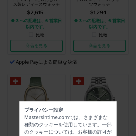
ス製レディースウォッチ
ツウォッチ
$2,615.-
$1,294.-
● 3 への配送は、6 営業日
● 3 への配送は、6 営業日
以内です。
以内です。
比較
比較
商品を見る
商品を見る
Apple Payによる簡単な決済
プライバシー設定
Mastersintime.comでは、さまざまな
種類の
クッキー
を使用しています。一部
のクッキーについては、お客様の許可が
Raymond Weil
Raymond Weil