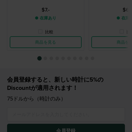
$7.-
$6.-
● 在庫あり
● 在庫
比較
比
商品を見る
商品を
会員登録すると、新しい時計に5%の
Discountが適用されます！
75ドルから（時計のみ）
会員登録