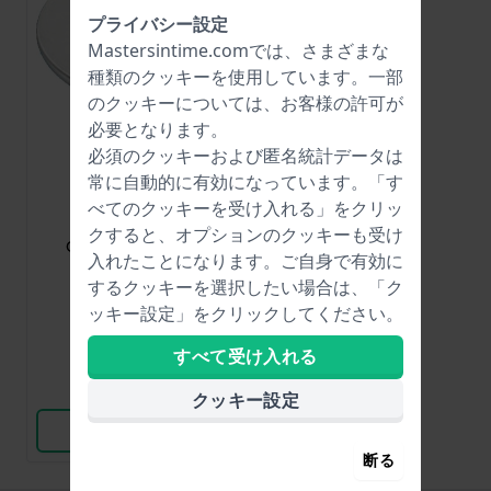
プライバシー設定
Mastersintime.comでは、さまざまな
種類の
クッキー
を使用しています。一部
のクッキーについては、お客様の許可が
必要となります。
必須のクッキーおよび匿名統計データは
常に自動的に有効になっています。「す
Renata
べてのクッキーを受け入れる」をクリッ
CR2320
クすると、オプションのクッキーも受け
CR2320 3ボルトリチウム電池
入れたことになります。ご自身で有効に
するクッキーを選択したい場合は、「ク
$6.-
ッキー設定」をクリックしてください。
● 在庫あり
すべて受け入れる
比較
クッキー設定
商品を見る
断る