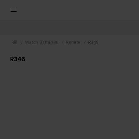
Watch Batteries
Renata
R346
R346