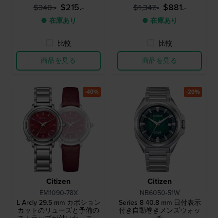
ップを採用したデジタルク
$215.-
$881.-
$340.-
$1,347.-
ォーツウォッチ
● 在庫あり
● 在庫あり
比較
比較
商品を見る
商品を見る
-40%
-20%
Citizen
Citizen
EM1090-78X
NB6050-51W
L Arcly 29.5 mm カボション
Series 8 40.8 mm 日付表示
カットのリューズと予備の
付き自動巻きメンズウォッ