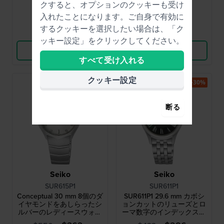
クすると、オプションのクッキーも受け
time
● 在庫あり
● 在庫あり
入れたことになります。ご自身で有効に
するクッキーを選択したい場合は、「ク
比較
比較
ッキー設定」をクリックしてください。
商品を見る
商品を見る
すべて受け入れる
クッキー設定
-30%
-30%
断る
Seiko
Seiko
SUR615P1
SUR611P1
Conceptual 30 mm 8個のダ
SUR611P1 29.6 mm カボシ
イヤモンドをあしらったシ
ョンカットのリューズとロ
ルバーのレディースウォッ
ーマ数字のインデックスを
チ
備えた、エレガントなクォ