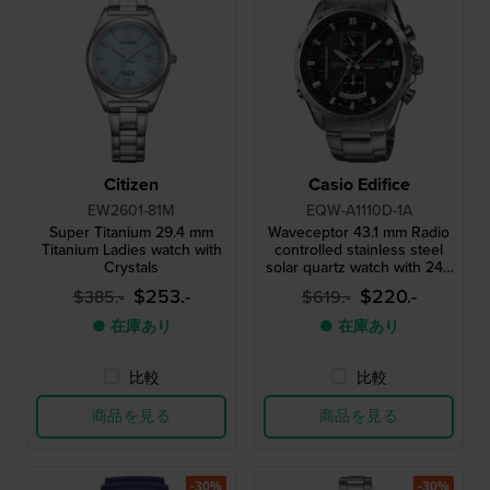
Citizen
Casio Edifice
EW2601-81M
EQW-A1110D-1A
Super Titanium 29.4 mm
Waveceptor 43.1 mm Radio
Titanium Ladies watch with
controlled stainless steel
Crystals
solar quartz watch with 24h
indicator
$253.-
$220.-
$385.-
$619.-
● 在庫あり
● 在庫あり
比較
比較
商品を見る
商品を見る
-30%
-30%