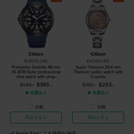
Citizen
Citizen
BJ8055-04E
EW2601-81Z
Promaster Godzilla 48 mm
Super Titanium 29.4 mm
30 ATM Solar professional
Titanium Ladies watch with
dive watch with strap
Crystals
extender
$385.-
$253.-
$584.-
$385.-
● 在庫あり
● 在庫あり
比較
比較
商品を見る
商品を見る
Apple Payによる簡単な決済