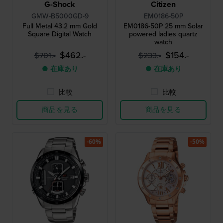
G-Shock
Citizen
GMW-B5000GD-9
EM0186-50P
Full Metal 43.2 mm Gold
EM0186-50P 25 mm Solar
Square Digital Watch
powered ladies quartz
watch
$462.-
$154.-
$701.-
$233.-
● 在庫あり
● 在庫あり
比較
比較
商品を見る
商品を見る
-60%
-50%