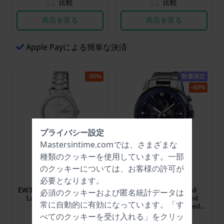
比較
比較
商品を見る
商品を見る
Apple Payによる簡単な決済
-30%
数量限定
-60%
プライバシー設定
Mastersintime.comでは、さまざまな
種類の
クッキー
を使用しています。一部
Citizen
Casio Edifice
のクッキーについては、お客様の許可が
EW3196-81AE
EQW-A1200RB-1A
必要となります。
EW3196-81AE 26 mm Silver
Waveceptor Red Bull
必須のクッキーおよび匿名統計データは
Ladies Solar Powered
Racing 44 mm Limited
常に自動的に有効になっています。「す
Watch
edition radio controlled
solar quartz chronograph
べてのクッキーを受け入れる」をクリッ
$154.-
$352.-
$233.-
$991.-
with compass and world