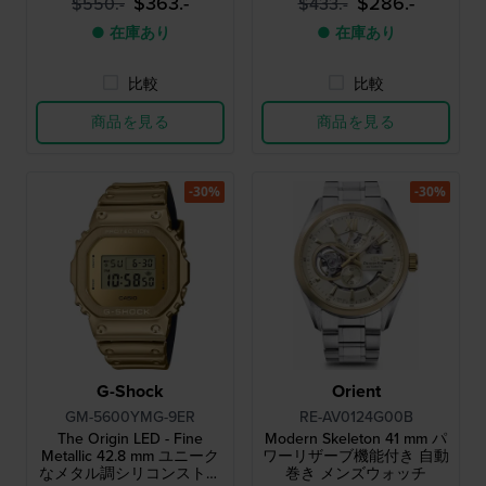
$363.-
$286.-
$550.-
$433.-
ーツウォッチ
● 在庫あり
● 在庫あり
比較
比較
商品を見る
商品を見る
-30%
-30%
G-Shock
Orient
GM-5600YMG-9ER
RE-AV0124G00B
The Origin LED - Fine
Modern Skeleton 41 mm パ
Metallic 42.8 mm ユニーク
ワーリザーブ機能付き 自動
なメタル調シリコンストラ
巻き メンズウォッチ