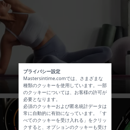
プライバシー設定
Mastersintime.comでは、さまざまな
種類の
クッキー
を使用しています。一部
のクッキーについては、お客様の許可が
必要となります。
必須のクッキーおよび匿名統計データは
常に自動的に有効になっています。「す
べてのクッキーを受け入れる」をクリッ
クすると、オプションのクッキーも受け