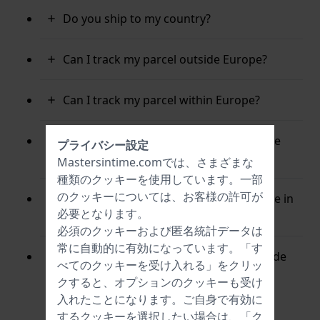
Do you ship to my country?
Can I track my parcel outside Europe?
Can I track my parcel within Europe?
My order hasn’t arrived in time and I live
プライバシー設定
outside Europe. When will I receive it?
Mastersintime.comでは、さまざまな
種類の
クッキー
を使用しています。一部
のクッキーについては、お客様の許可が
My order hasn’t arrived in time and I live in
必要となります。
Europe. When will I receive it?
必須のクッキーおよび匿名統計データは
常に自動的に有効になっています。「す
Why do I have to pay import tax? (outside
べてのクッキーを受け入れる」をクリッ
the EU)
クすると、オプションのクッキーも受け
入れたことになります。ご自身で有効に
するクッキーを選択したい場合は、「ク