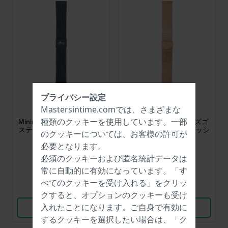
プライバシー設定
Lotus
Lotus
Mastersintime.comでは、さまざまな
BA04482
BA04393
種類の
クッキー
を使用しています。一部
Minimalist 20 mm ブルーの
Smartime 20 mm ローズゴ
ステンレススチール製メッ
ールド調のスチールメッシ
のクッキーについては、お客様の許可が
シュブレスレット
ュブレスレット
必要となります。
$44.-
$35.-
必須のクッキーおよび匿名統計データは
● 在庫あり
● 在庫あり
常に自動的に有効になっています。「す
べてのクッキーを受け入れる」をクリッ
比較
比較
クすると、オプションのクッキーも受け
入れたことになります。ご自身で有効に
商品を見る
商品を見る
するクッキーを選択したい場合は、「ク