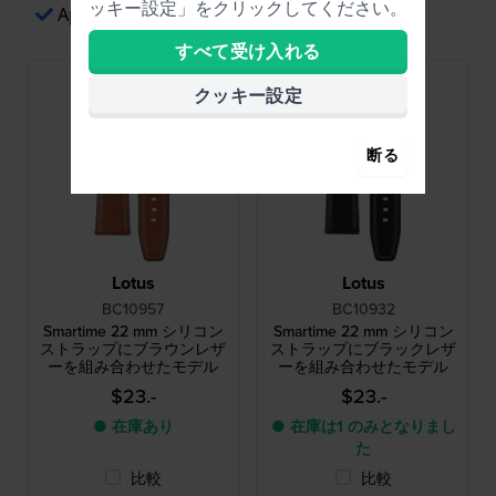
ッキー設定」をクリックしてください。
Apple Payによる簡単な決済
すべて受け入れる
クッキー設定
断る
Lotus
Lotus
BC10957
BC10932
Smartime 22 mm シリコン
Smartime 22 mm シリコン
ストラップにブラウンレザ
ストラップにブラックレザ
ーを組み合わせたモデル
ーを組み合わせたモデル
$23.-
$23.-
● 在庫あり
● 在庫は1 のみとなりまし
た
比較
比較