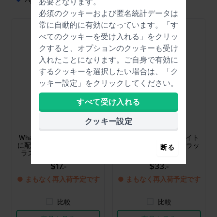
必要となります。
必須のクッキーおよび匿名統計データは
常に自動的に有効になっています。「す
べてのクッキーを受け入れる」をクリッ
クすると、オプションのクッキーも受け
入れたことになります。ご自身で有効に
するクッキーを選択したい場合は、「ク
ッキー設定」をクリックしてください。
すべて受け入れる
Swatch
Swatch
クッキー設定
ASO34G701
ASO34L701
What If... Mint? 21 mm 環境
Bright Angle 21 mm ライト
に配慮したバイオ由来のプ
ブルーのシリコンストラッ
断る
ラスチック製ストラップ
プ
$17.-
$33.-
● まもなく再入荷予定です
● まもなく再入荷予定です
比較
比較