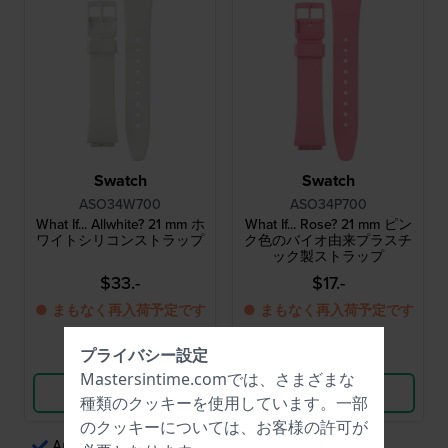
Swatch
Swatch
ASO34W700
ASO34P700
What If... Allwhite? 21 mm ホ
What If... Rose? 21 mm ピン
ワイトシリコンストラップ
ク色のバイオ由来プラスチ
ック製ストラップ
$33.-
$17.-
● まもなく再入荷予定です
● まもなく再入荷予定です
プライバシー設定
比較
比較
Mastersintime.comでは、さまざまな
商品を見る
商品を見る
種類の
クッキー
を使用しています。一部
のクッキーについては、お客様の許可が
Apple Payによる簡単な決済