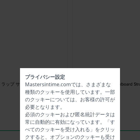
プライバシー設定
ズストラップ サイズ 150～180mm
Mastersintime.comでは、さまざまな
SUBB127 Chalkboar
種類の
クッキー
を使用しています。一部
のクッキーについては、お客様の許可が
必要となります。
必須のクッキーおよび匿名統計データは
常に自動的に有効になっています。「す
べてのクッキーを受け入れる」をクリッ
クすると、オプションのクッキーも受け